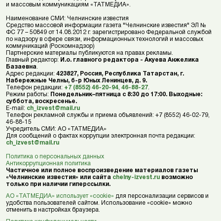
и массовым коммуникациям «ТАТМЕДИА».
Наименование СМИ: Челнинские известия
Средство массовой информации газета "Челнинские известия" ЭЛ №
ФС 77 – 50849 от 14.08.2012 г. зарегистрировано Федеральной службой
по надзору в сфере связи, информационных технологий и массовых
коммуникаций (Роскомнадзор)
Партнерские материалы публикуются на правах рекламы.
Главный редактор:
И.о. главного редактора - Акуева Анжелика
Базаевна
.
Адрес редакции:
423827, Россия, Республика Татарстан, г.
Набережные Челны, б-р Юных Ленинцев, д. 9.
Телефон редакции:
+7 (8552) 46-20-94
,
46-88-27
.
Режим работы:
Понедельник–пятница с 8:30 до 17:00. Выходные:
суббота, воскресенье.
E-mail:
ch_izvest@mail.ru
Телефон рекламной службы и приема объявлений: +7 (8552) 46-02-79,
46-88-15
Учредитель СМИ: АО «ТАТМЕДИА»
Для сообщений о фактах коррупции электронная почта редакции:
ch_izvest@mail.ru
Политика о персональных данных
Антикоррупционная политика
Частичное или полное воспроизведение материалов газеты
«Челнинские известия» или сайта
chelny-izvest.ru
возможно
только при наличии гиперссылки.
АО «ТАТМЕДИА» использует «cookie»
для персонализации сервисов и
удобства пользователей сайтом. Использование «cookie» можно
отменить в настройках браузера.