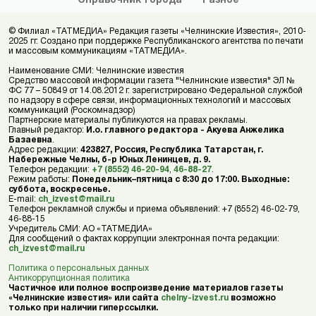
Справочник
города
Разное
© Филиал «ТАТМЕДИА» Редакция газеты «Челнинские Известия», 2010-
2025 гг. Создано при поддержке Республиканского агентства по печати
и массовым коммуникациям «ТАТМЕДИА».
Наименование СМИ: Челнинские известия
Средство массовой информации газета "Челнинские известия" ЭЛ №
ФС 77 – 50849 от 14.08.2012 г. зарегистрировано Федеральной службой
по надзору в сфере связи, информационных технологий и массовых
коммуникаций (Роскомнадзор)
Партнерские материалы публикуются на правах рекламы.
Главный редактор:
И.о. главного редактора - Акуева Анжелика
Базаевна
.
Адрес редакции:
423827, Россия, Республика Татарстан, г.
Набережные Челны, б-р Юных Ленинцев, д. 9.
Телефон редакции:
+7 (8552) 46-20-94
,
46-88-27
.
Режим работы:
Понедельник–пятница с 8:30 до 17:00. Выходные:
суббота, воскресенье.
E-mail:
ch_izvest@mail.ru
Телефон рекламной службы и приема объявлений: +7 (8552) 46-02-79,
46-88-15
Учредитель СМИ: АО «ТАТМЕДИА»
Для сообщений о фактах коррупции электронная почта редакции:
ch_izvest@mail.ru
Политика о персональных данных
Антикоррупционная политика
Частичное или полное воспроизведение материалов газеты
«Челнинские известия» или сайта
chelny-izvest.ru
возможно
только при наличии гиперссылки.