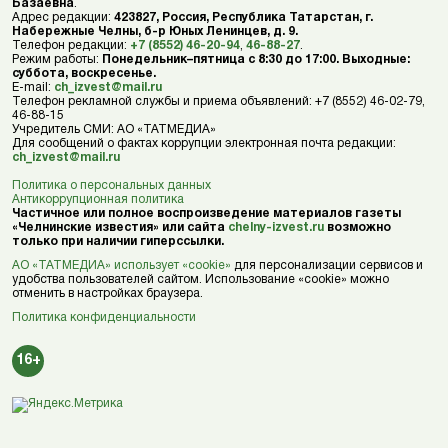
Базаевна
.
Адрес редакции:
423827, Россия, Республика Татарстан, г.
Набережные Челны, б-р Юных Ленинцев, д. 9.
Телефон редакции:
+7 (8552) 46-20-94
,
46-88-27
.
Режим работы:
Понедельник–пятница с 8:30 до 17:00. Выходные:
суббота, воскресенье.
E-mail:
ch_izvest@mail.ru
Телефон рекламной службы и приема объявлений: +7 (8552) 46-02-79,
46-88-15
Учредитель СМИ: АО «ТАТМЕДИА»
Для сообщений о фактах коррупции электронная почта редакции:
ch_izvest@mail.ru
Политика о персональных данных
Антикоррупционная политика
Частичное или полное воспроизведение материалов газеты
«Челнинские известия» или сайта
chelny-izvest.ru
возможно
только при наличии гиперссылки.
АО «ТАТМЕДИА» использует «cookie»
для персонализации сервисов и
удобства пользователей сайтом. Использование «cookie» можно
отменить в настройках браузера.
Политика конфиденциальности
16+