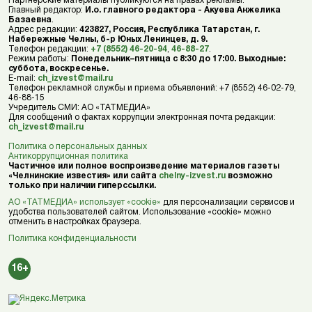
Партнерские материалы публикуются на правах рекламы.
Главный редактор:
И.о. главного редактора - Акуева Анжелика
Базаевна
.
Адрес редакции:
423827, Россия, Республика Татарстан, г.
Набережные Челны, б-р Юных Ленинцев, д. 9.
Телефон редакции:
+7 (8552) 46-20-94
,
46-88-27
.
Режим работы:
Понедельник–пятница с 8:30 до 17:00. Выходные:
суббота, воскресенье.
E-mail:
ch_izvest@mail.ru
Телефон рекламной службы и приема объявлений: +7 (8552) 46-02-79,
46-88-15
Учредитель СМИ: АО «ТАТМЕДИА»
Для сообщений о фактах коррупции электронная почта редакции:
ch_izvest@mail.ru
Политика о персональных данных
Антикоррупционная политика
Частичное или полное воспроизведение материалов газеты
«Челнинские известия» или сайта
chelny-izvest.ru
возможно
только при наличии гиперссылки.
АО «ТАТМЕДИА» использует «cookie»
для персонализации сервисов и
удобства пользователей сайтом. Использование «cookie» можно
отменить в настройках браузера.
Политика конфиденциальности
16+