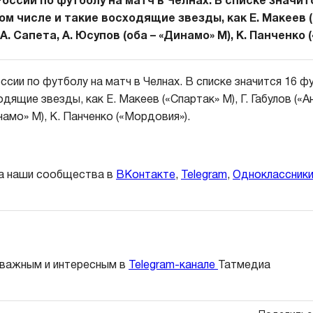
оссии по футболу на матч в Челнах. В списке значит
ом числе и такие восходящие звезды, как Е. Макеев («
 А. Сапета, А. Юсупов (оба – «Динамо» М), К. Панченко 
сии по футболу на матч в Челнах. В списке значится 16 ф
дящие звезды, как Е. Макеев («Спартак» М), Г. Габулов («Ан
амо» М), К. Панченко («Мордовия»).
а наши сообщества в
ВКонтакте
,
Telegram
,
Одноклассник
 важным и интересным в
Telegram-канале
Татмедиа