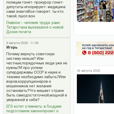
полиции гонят- прокурор гонит-
депутаты игнорируют- медицина
сами знаетеВсе говорят: ты кто
такой, пшол вон.
Главное – человек труда: раис
Татарстана высказался о новой
Доске почета
8 августа 2026 - 11:06
Игорь
Почему вернуть советскую
систему нельзя? Или
честные,порядочные люди уже не
нужны?И про успехи
04 августа 2026
супердержавы СССР в науке и
технике необходимо забыть?Или
воров,коррупционеров и
мошенников нет желания
остановить?Что мешает стране
быть самодостаточной,мощной и
уверенной в себе?
ЕГЭ хотят отменить: в Госдуме
подготовили законопроект о