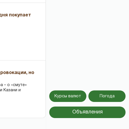
дня покупает
провокации, но
 – о «смуте»
и Казани и
Курсы валют
Погода
Объявления