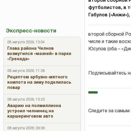
второй сборной Р
футболистов, в т
Габулов («Анжи»),
Экспресс-новости
второй сборной Рос
числе и такие восхо
08 августа 2026, 13:04
Глава района Челнов
Юсупов (оба – «Дин
возмутился «мазней» в парке
«Гренада»
08 августа 2026, 11:38
Подписывайтесь н
Рецептом арбузно-мятного
компота на зиму поделилась
повар
08 августа 2026, 10:23
Аварию на полмиллиона
Следите за самым
устроил челнинец на
каршеринговом авто
08 августа 2026, 09:06