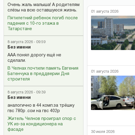
Очень жаль малыша! А родителям
слёзы на всю оставшуюся жизнь.
01 августа 2026
Пятилетний ребенок погиб после
падения с 10-го этажа в
Татарстане
8 августа 2026 - 09:59
Без имени
ААА понял дорогу ещё не
сделали.
В Челнах почтили память Евгения
01 августа 2026
Батенчука в преддверии Дня
строителя
8 августа 2026 - 09:39
Без имени
аналогично в 44 комп.за трёшку
гвс 780р .сои на гвс 402р
Житель Челнов проиграл спор с
УК из-за кондиционера на
фасаде
30 июля 2026