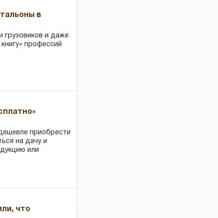
чтальоны в
и грузовиков и даже
 книгу» профессий
есплатно»
 дешевле приобрести
ться на дачу и
одукцию или
или, что