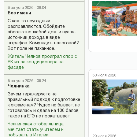
8 августа 2026 - 09:04
Без имени
С кем то неугодным
расправляются. Обойдите
абсолютно любой дом, и вуаля-
источник дохода в виде
штрафов. Кому идут- налоговой?
Вот поле не паханное.
Житель Челнов проиграл спор с
УК из-за кондиционера на
фасаде
30 июля 2026
8 августа 2026 - 08:24
Челнинка
Зачем тиражируете не
правильный подход к подготовке
к экзаменам? Чудес не бывает, не
готовилась и сдала на 100 балов,
такое на ЕГЭ не прокатывает.
Челнинская стобалльница
мечтает стать учителем и
побывать в Италии
29 июля 2026