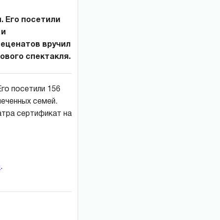
 Его посетили
 и
меценатов вручил
ового спектакля.
Его посетили 156
еченных семей.
атра сертификат на
и
.