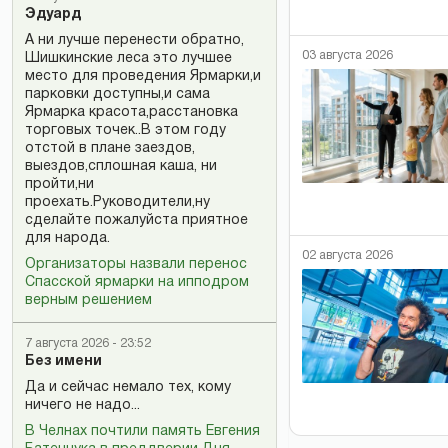
Эдуард
А ни лучше перенести обратно,
03 августа 2026
Шишкинские леса это лучшее
место для проведения Ярмарки,и
парковки доступны,и сама
Ярмарка красота,расстановка
торговых точек..В этом году
отстой в плане заездов,
выездов,сплошная каша, ни
пройти,ни
проехать.Руководители,ну
сделайте пожалуйста приятное
для народа.
02 августа 2026
Организаторы назвали перенос
Спасской ярмарки на ипподром
верным решением
7 августа 2026 - 23:52
Без имени
Да и сейчас немало тех, кому
ничего не надо...
В Челнах почтили память Евгения