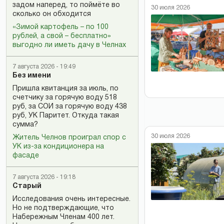
задом наперед, то поймёте во
30 июля 2026
сколько он обходится
«Зимой картофель – по 100
рублей, а свой – бесплатно»
выгодно ли иметь дачу в Челнах
7 августа 2026 - 19:49
Без имени
Пришла квитанция за июль, по
счетчику за горячую воду 518
руб, за СОИ за горячую воду 438
руб, УК Паритет. Откуда такая
сумма?
30 июля 2026
Житель Челнов проиграл спор с
УК из-за кондиционера на
фасаде
7 августа 2026 - 19:18
Старый
Исследования очень интересные.
Но не подтверждающие, что
Набережным Членам 400 лет.