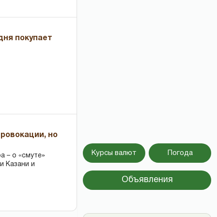
дня покупает
провокации, но
Курсы валют
Погода
 – о «смуте»
и Казани и
Объявления