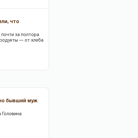
или, что
 почти за полтора
продукты — от хлеба
 но бывший муж
 Головина