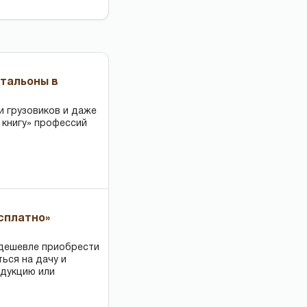
чтальоны в
и грузовиков и даже
 книгу» профессий
есплатно»
 дешевле приобрести
ться на дачу и
одукцию или