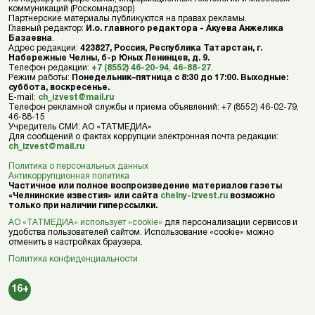
коммуникаций (Роскомнадзор)
Партнерские материалы публикуются на правах рекламы.
Главный редактор:
И.о. главного редактора - Акуева Анжелика
Базаевна
.
Адрес редакции:
423827, Россия, Республика Татарстан, г.
Набережные Челны, б-р Юных Ленинцев, д. 9.
Телефон редакции:
+7 (8552) 46-20-94
,
46-88-27
.
Режим работы:
Понедельник–пятница с 8:30 до 17:00. Выходные:
суббота, воскресенье.
E-mail:
ch_izvest@mail.ru
Телефон рекламной службы и приема объявлений: +7 (8552) 46-02-79,
46-88-15
Учредитель СМИ: АО «ТАТМЕДИА»
Для сообщений о фактах коррупции электронная почта редакции:
ch_izvest@mail.ru
Политика о персональных данных
Антикоррупционная политика
Частичное или полное воспроизведение материалов газеты
«Челнинские известия» или сайта
chelny-izvest.ru
возможно
только при наличии гиперссылки.
АО «ТАТМЕДИА» использует «cookie»
для персонализации сервисов и
удобства пользователей сайтом. Использование «cookie» можно
отменить в настройках браузера.
Политика конфиденциальности
16+