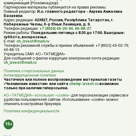
коммуникаций (Роскомнадзор)
Партнерские материалы публикуются на правах рекламы.
Главный редактор:
И.о. главного редактора - Акуева Анжелика
Базаевна
.
Адрес редакции:
423827, Россия, Республика Татарстан, г.
Набережные Челны, б-р Юных Ленинцев, д. 9.
Телефон редакции:
+7 (8552) 46-20-94
,
46-88-27
.
Режим работы:
Понедельник–пятница с 8:30 до 17:00. Выходные:
суббота, воскресенье.
E-mail:
ch_izvest@mail.ru
Телефон рекламной службы и приема объявлений: +7 (8552) 46-02-79,
46-88-15
Учредитель СМИ: АО «ТАТМЕДИА»
Для сообщений о фактах коррупции электронная почта редакции:
ch_izvest@mail.ru
Политика о персональных данных
Антикоррупционная политика
Частичное или полное воспроизведение материалов газеты
«Челнинские известия» или сайта
chelny-izvest.ru
возможно
только при наличии гиперссылки.
АО «ТАТМЕДИА» использует «cookie»
для персонализации сервисов и
удобства пользователей сайтом. Использование «cookie» можно
отменить в настройках браузера.
Политика конфиденциальности
16+