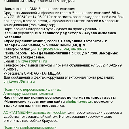
и массовым коммуникациям «ТАТМЕДИА».
Наименование СМИ: Челнинские известия
Средство массовой информации газета "Челнинские известия" ЭЛ №
ФС 77 – 50849 от 14.08.2012 г. зарегистрировано Федеральной службой
по надзору в сфере связи, информационных технологий и массовых
коммуникаций (Роскомнадзор)
Партнерские материалы публикуются на правах рекламы.
Главный редактор:
И.о. главного редактора - Акуева Анжелика
Базаевна
.
Адрес редакции:
423827, Россия, Республика Татарстан, г.
Набережные Челны, б-р Юных Ленинцев, д. 9.
Телефон редакции:
+7 (8552) 46-20-94
,
46-88-27
.
Режим работы:
Понедельник–пятница с 8:30 до 17:00. Выходные:
суббота, воскресенье.
E-mail:
ch_izvest@mail.ru
Телефон рекламной службы и приема объявлений: +7 (8552) 46-02-79,
46-88-15
Учредитель СМИ: АО «ТАТМЕДИА»
Для сообщений о фактах коррупции электронная почта редакции:
ch_izvest@mail.ru
Политика о персональных данных
Антикоррупционная политика
Частичное или полное воспроизведение материалов газеты
«Челнинские известия» или сайта
chelny-izvest.ru
возможно
только при наличии гиперссылки.
АО «ТАТМЕДИА» использует «cookie»
для персонализации сервисов и
удобства пользователей сайтом. Использование «cookie» можно
отменить в настройках браузера.
Политика конфиденциальности