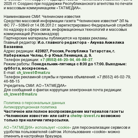
2025 гг. Создано при поддержке Республиканского агентства по печати
и массовым коммуникациям «ТАТМЕДИА».
Наименование СМИ: Челнинские известия
Средство массовой информации газета "Челнинские известия" ЭЛ №
ФС 77 – 50849 от 14.08.2012 г. зарегистрировано Федеральной службой
по надзору в сфере связи, информационных технологий и массовых
коммуникаций (Роскомнадзор)
Партнерские материалы публикуются на правах рекламы.
Главный редактор:
И.о. главного редактора - Акуева Анжелика
Базаевна
.
Адрес редакции:
423827, Россия, Республика Татарстан, г.
Набережные Челны, б-р Юных Ленинцев, д. 9.
Телефон редакции:
+7 (8552) 46-20-94
,
46-88-27
.
Режим работы:
Понедельник–пятница с 8:30 до 17:00. Выходные:
суббота, воскресенье.
E-mail:
ch_izvest@mail.ru
Телефон рекламной службы и приема объявлений: +7 (8552) 46-02-79,
46-88-15
Учредитель СМИ: АО «ТАТМЕДИА»
Для сообщений о фактах коррупции электронная почта редакции:
ch_izvest@mail.ru
Политика о персональных данных
Антикоррупционная политика
Частичное или полное воспроизведение материалов газеты
«Челнинские известия» или сайта
chelny-izvest.ru
возможно
только при наличии гиперссылки.
АО «ТАТМЕДИА» использует «cookie»
для персонализации сервисов и
удобства пользователей сайтом. Использование «cookie» можно
отменить в настройках браузера.