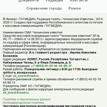
Документы
Редакция
Контакты
Справочник
города
Разное
© Филиал «ТАТМЕДИА» Редакция газеты «Челнинские Известия», 2010-
2025 гг. Создано при поддержке Республиканского агентства по печати
и массовым коммуникациям «ТАТМЕДИА».
Наименование СМИ: Челнинские известия
Средство массовой информации газета "Челнинские известия" ЭЛ №
ФС 77 – 50849 от 14.08.2012 г. зарегистрировано Федеральной службой
по надзору в сфере связи, информационных технологий и массовых
коммуникаций (Роскомнадзор)
Партнерские материалы публикуются на правах рекламы.
Главный редактор:
И.о. главного редактора - Акуева Анжелика
Базаевна
.
Адрес редакции:
423827, Россия, Республика Татарстан, г.
Набережные Челны, б-р Юных Ленинцев, д. 9.
Телефон редакции:
+7 (8552) 46-20-94
,
46-88-27
.
Режим работы:
Понедельник–пятница с 8:30 до 17:00. Выходные:
суббота, воскресенье.
E-mail:
ch_izvest@mail.ru
Телефон рекламной службы и приема объявлений: +7 (8552) 46-02-79,
46-88-15
Учредитель СМИ: АО «ТАТМЕДИА»
Для сообщений о фактах коррупции электронная почта редакции:
ch_izvest@mail.ru
Политика о персональных данных
Антикоррупционная политика
Частичное или полное воспроизведение материалов газеты