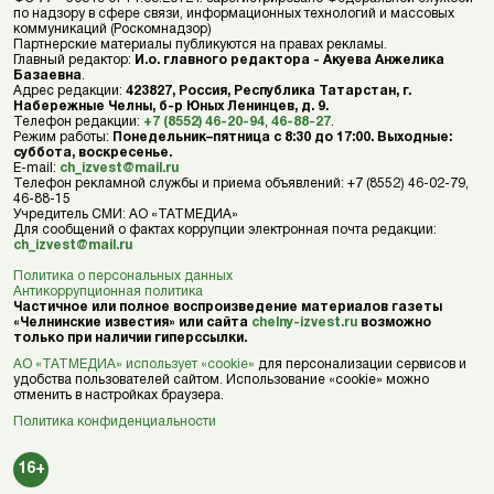
по надзору в сфере связи, информационных технологий и массовых
коммуникаций (Роскомнадзор)
Партнерские материалы публикуются на правах рекламы.
Главный редактор:
И.о. главного редактора - Акуева Анжелика
Базаевна
.
Адрес редакции:
423827, Россия, Республика Татарстан, г.
Набережные Челны, б-р Юных Ленинцев, д. 9.
Телефон редакции:
+7 (8552) 46-20-94
,
46-88-27
.
Режим работы:
Понедельник–пятница с 8:30 до 17:00. Выходные:
суббота, воскресенье.
E-mail:
ch_izvest@mail.ru
Телефон рекламной службы и приема объявлений: +7 (8552) 46-02-79,
46-88-15
Учредитель СМИ: АО «ТАТМЕДИА»
Для сообщений о фактах коррупции электронная почта редакции:
ch_izvest@mail.ru
Политика о персональных данных
Антикоррупционная политика
Частичное или полное воспроизведение материалов газеты
«Челнинские известия» или сайта
chelny-izvest.ru
возможно
только при наличии гиперссылки.
АО «ТАТМЕДИА» использует «cookie»
для персонализации сервисов и
удобства пользователей сайтом. Использование «cookie» можно
отменить в настройках браузера.
Политика конфиденциальности
16+