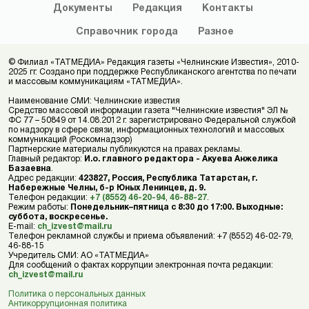
Документы
Редакция
Контакты
Справочник
города
Разное
© Филиал «ТАТМЕДИА» Редакция газеты «Челнинские Известия», 2010-
2025 гг. Создано при поддержке Республиканского агентства по печати
и массовым коммуникациям «ТАТМЕДИА».
Наименование СМИ: Челнинские известия
Средство массовой информации газета "Челнинские известия" ЭЛ №
ФС 77 – 50849 от 14.08.2012 г. зарегистрировано Федеральной службой
по надзору в сфере связи, информационных технологий и массовых
коммуникаций (Роскомнадзор)
Партнерские материалы публикуются на правах рекламы.
Главный редактор:
И.о. главного редактора - Акуева Анжелика
Базаевна
.
Адрес редакции:
423827, Россия, Республика Татарстан, г.
Набережные Челны, б-р Юных Ленинцев, д. 9.
Телефон редакции:
+7 (8552) 46-20-94
,
46-88-27
.
Режим работы:
Понедельник–пятница с 8:30 до 17:00. Выходные:
суббота, воскресенье.
E-mail:
ch_izvest@mail.ru
Телефон рекламной службы и приема объявлений: +7 (8552) 46-02-79,
46-88-15
Учредитель СМИ: АО «ТАТМЕДИА»
Для сообщений о фактах коррупции электронная почта редакции:
ch_izvest@mail.ru
Политика о персональных данных
Антикоррупционная политика