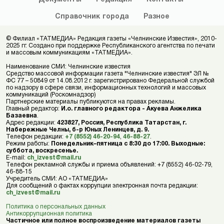
Справочник
города
Разное
© Филиал «ТАТМЕДИА» Редакция газеты «Челнинские Известия», 2010-
2025 гг. Создано при поддержке Республиканского агентства по печати
и массовым коммуникациям «ТАТМЕДИА».
Наименование СМИ: Челнинские известия
Средство массовой информации газета "Челнинские известия" ЭЛ №
ФС 77 – 50849 от 14.08.2012 г. зарегистрировано Федеральной службой
по надзору в сфере связи, информационных технологий и массовых
коммуникаций (Роскомнадзор)
Партнерские материалы публикуются на правах рекламы.
Главный редактор:
И.о. главного редактора - Акуева Анжелика
Базаевна
.
Адрес редакции:
423827, Россия, Республика Татарстан, г.
Набережные Челны, б-р Юных Ленинцев, д. 9.
Телефон редакции:
+7 (8552) 46-20-94
,
46-88-27
.
Режим работы:
Понедельник–пятница с 8:30 до 17:00. Выходные:
суббота, воскресенье.
E-mail:
ch_izvest@mail.ru
Телефон рекламной службы и приема объявлений: +7 (8552) 46-02-79,
46-88-15
Учредитель СМИ: АО «ТАТМЕДИА»
Для сообщений о фактах коррупции электронная почта редакции:
ch_izvest@mail.ru
Политика о персональных данных
Антикоррупционная политика
Частичное или полное воспроизведение материалов газеты