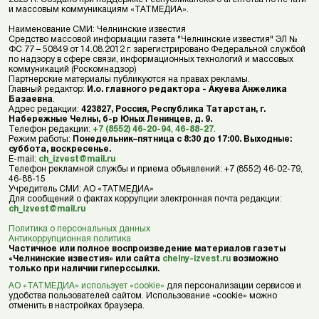
и массовым коммуникациям «ТАТМЕДИА».
Наименование СМИ: Челнинские известия
Средство массовой информации газета "Челнинские известия" ЭЛ №
ФС 77 – 50849 от 14.08.2012 г. зарегистрировано Федеральной службой
по надзору в сфере связи, информационных технологий и массовых
коммуникаций (Роскомнадзор)
Партнерские материалы публикуются на правах рекламы.
Главный редактор:
И.о. главного редактора - Акуева Анжелика
Базаевна
.
Адрес редакции:
423827, Россия, Республика Татарстан, г.
Набережные Челны, б-р Юных Ленинцев, д. 9.
Телефон редакции:
+7 (8552) 46-20-94
,
46-88-27
.
Режим работы:
Понедельник–пятница с 8:30 до 17:00. Выходные:
суббота, воскресенье.
E-mail:
ch_izvest@mail.ru
Телефон рекламной службы и приема объявлений: +7 (8552) 46-02-79,
46-88-15
Учредитель СМИ: АО «ТАТМЕДИА»
Для сообщений о фактах коррупции электронная почта редакции:
ch_izvest@mail.ru
Политика о персональных данных
Антикоррупционная политика
Частичное или полное воспроизведение материалов газеты
«Челнинские известия» или сайта
chelny-izvest.ru
возможно
только при наличии гиперссылки.
АО «ТАТМЕДИА» использует «cookie»
для персонализации сервисов и
удобства пользователей сайтом. Использование «cookie» можно
отменить в настройках браузера.