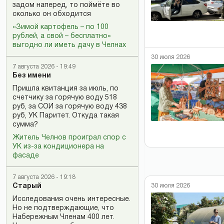
задом наперед, то поймёте во
сколько он обходится
«Зимой картофель – по 100
рублей, а свой – бесплатно»
выгодно ли иметь дачу в Челнах
30 июля 2026
7 августа 2026 - 19:49
Без имени
Пришла квитанция за июль, по
счетчику за горячую воду 518
руб, за СОИ за горячую воду 438
руб, УК Паритет. Откуда такая
сумма?
Житель Челнов проиграл спор с
УК из-за кондиционера на
фасаде
7 августа 2026 - 19:18
Старый
30 июля 2026
Исследования очень интересные.
Но не подтверждающие, что
Набережным Членам 400 лет.