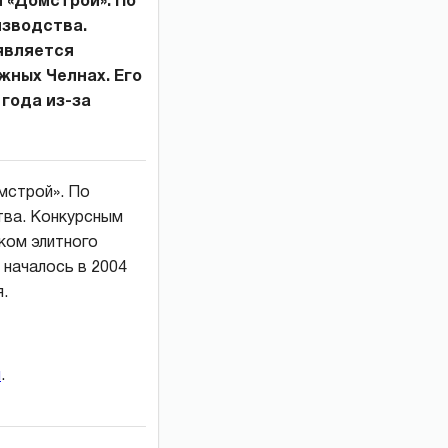
«Домстрой». По
изводства.
является
жных Челнах. Его
 года из-за
мстрой». По
тва. Конкурсным
ком элитного
 началось в 2004
.
и
.