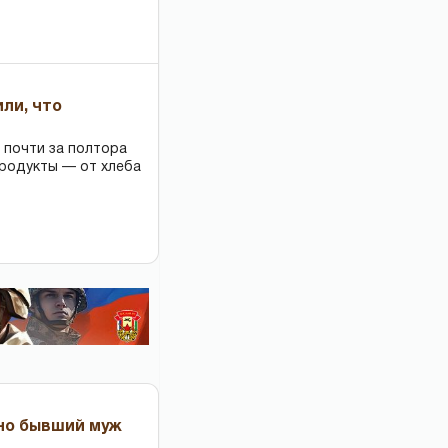
или, что
 почти за полтора
продукты — от хлеба
 но бывший муж