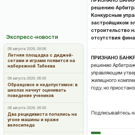
ПРИЗНАНО БАНКР
решению Арбитра
Конкурсным упра
застройщиком эл
строительство на
Экспресс-новости
отсутствия фина
08 августа 2026, 09:06
Летняя площадка с диджей-
ПРИЗНАНО БАНК
сетами и играми появится на
решению Арбитраж
набережной Табеева
управляющим утвер
08 августа 2026, 08:00
жилищного комплек
Образцовое и недопустимое: в
году, но приостан
школах начнут оценивать
поведение учеников
08 августа 2026, 06:00
Подписывайтесь н
Два рецидивиста попались на
угоне машины и краже
велосипеда