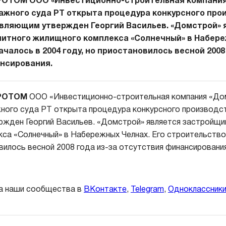
ОТОМ ООО «Инвестиционно-строительная компания 
жного суда РТ открыта процедура конкурсного про
вляющим утвержден Георгий Васильев. «Домстрой» 
итного жилищного комплекса «Солнечный» в Набере
чалось в 2004 году, но приостановилось весной 2008
нсирования.
РОТОМ
ООО «Инвестиционно-строительная компания «До
ного суда РТ открыта процедура конкурсного производс
жден Георгий Васильев. «Домстрой» является застройщи
са «Солнечный» в Набережных Челнах. Его строительство
овилось весной 2008 года из-за отсутствия финансирования
а наши сообщества в
ВКонтакте
,
Telegram
,
Одноклассник