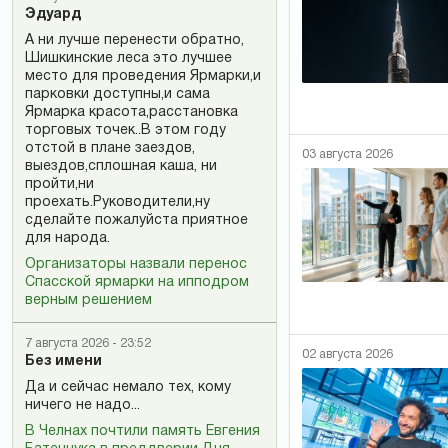
Эдуард
А ни лучше перенести обратно,
Шишкинские леса это лучшее
место для проведения Ярмарки,и
парковки доступны,и сама
Ярмарка красота,расстановка
торговых точек..В этом году
отстой в плане заездов,
03 августа 2026
выездов,сплошная каша, ни
пройти,ни
проехать.Руководители,ну
сделайте пожалуйста приятное
для народа.
Организаторы назвали перенос
Спасской ярмарки на ипподром
верным решением
7 августа 2026 - 23:52
02 августа 2026
Без имени
Да и сейчас немало тех, кому
ничего не надо...
В Челнах почтили память Евгения