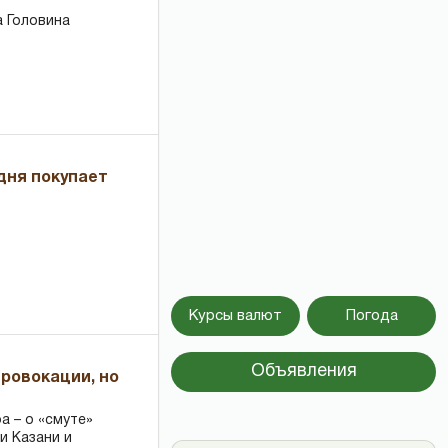
 Головина
дня покупает
Курсы валют
Погода
Объявления
провокации, но
 – о «смуте»
и Казани и