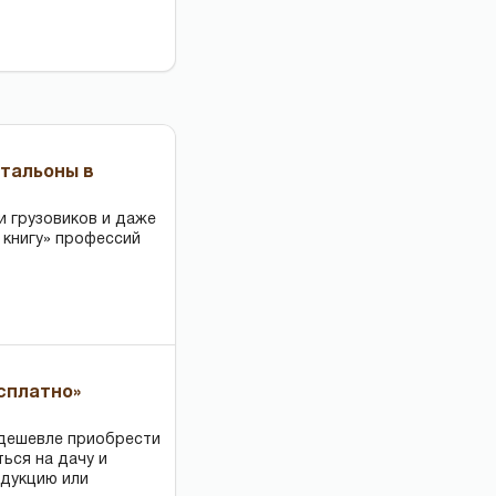
чтальоны в
и грузовиков и даже
 книгу» профессий
есплатно»
 дешевле приобрести
ться на дачу и
одукцию или