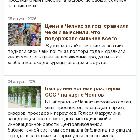
продукцию или приобретать дорогие овощи, соленья
на прилавках
05 августа 2026
Цены в Челнах за год: сравнили
чеки и выяснили, что
подорожало сильнее всего
Журналисты «Челнинских известий»
подняли свои чеки почти за полтора года и сравнили,
как изменились цены на популярные продукты — от
хлеба и молока до курицы, овощей и фруктов
04 августа 2026
Был ранен восемь раз: герои
СССР на карте Челнов
В Набережных Челнах несколько сотен
улиц, проспектов, площадей, парков,
скверов, проездов и переулков. Голюся Фахруллина,
заведующая сектором отдела методической и
инновационной работы Централизованной
библиотечной системы составила библиогид по улицам
города, в названиях которых увековечены имена