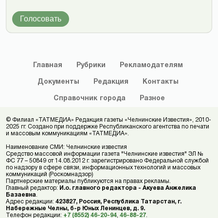
Голосовать
Главная
Рубрики
Рекламодателям
Документы
Редакция
Контакты
Справочник
города
Разное
© Филиал «ТАТМЕДИА» Редакция газеты «Челнинские Известия», 2010-
2025 гг. Создано при поддержке Республиканского агентства по печати
и массовым коммуникациям «ТАТМЕДИА».
Наименование СМИ: Челнинские известия
Средство массовой информации газета "Челнинские известия" ЭЛ №
ФС 77 – 50849 от 14.08.2012 г. зарегистрировано Федеральной службой
по надзору в сфере связи, информационных технологий и массовых
коммуникаций (Роскомнадзор)
Партнерские материалы публикуются на правах рекламы.
Главный редактор:
И.о. главного редактора - Акуева Анжелика
Базаевна
.
Адрес редакции:
423827, Россия, Республика Татарстан, г.
Набережные Челны, б-р Юных Ленинцев, д. 9.
Телефон редакции:
+7 (8552) 46-20-94
,
46-88-27
.