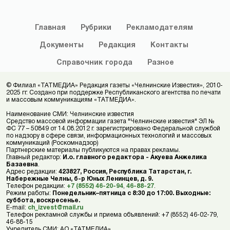
Главная
Рубрики
Рекламодателям
Документы
Редакция
Контакты
Справочник
города
Разное
© Филиал «ТАТМЕДИА» Редакция газеты «Челнинские Известия», 2010-
2025 гг. Создано при поддержке Республиканского агентства по печати
и массовым коммуникациям «ТАТМЕДИА».
Наименование СМИ: Челнинские известия
Средство массовой информации газета "Челнинские известия" ЭЛ №
ФС 77 – 50849 от 14.08.2012 г. зарегистрировано Федеральной службой
по надзору в сфере связи, информационных технологий и массовых
коммуникаций (Роскомнадзор)
Партнерские материалы публикуются на правах рекламы.
Главный редактор:
И.о. главного редактора - Акуева Анжелика
Базаевна
.
Адрес редакции:
423827, Россия, Республика Татарстан, г.
Набережные Челны, б-р Юных Ленинцев, д. 9.
Телефон редакции:
+7 (8552) 46-20-94
,
46-88-27
.
Режим работы:
Понедельник–пятница с 8:30 до 17:00. Выходные:
суббота, воскресенье.
E-mail:
ch_izvest@mail.ru
Телефон рекламной службы и приема объявлений: +7 (8552) 46-02-79,
46-88-15
Учредитель СМИ: АО «ТАТМЕДИА»