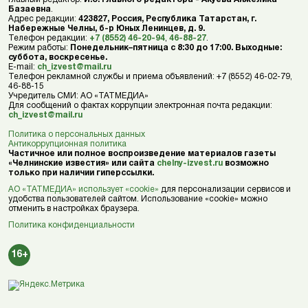
Базаевна
.
Адрес редакции:
423827, Россия, Республика Татарстан, г.
Набережные Челны, б-р Юных Ленинцев, д. 9.
Телефон редакции:
+7 (8552) 46-20-94
,
46-88-27
.
Режим работы:
Понедельник–пятница с 8:30 до 17:00. Выходные:
суббота, воскресенье.
E-mail:
ch_izvest@mail.ru
Телефон рекламной службы и приема объявлений: +7 (8552) 46-02-79,
46-88-15
Учредитель СМИ: АО «ТАТМЕДИА»
Для сообщений о фактах коррупции электронная почта редакции:
ch_izvest@mail.ru
Политика о персональных данных
Антикоррупционная политика
Частичное или полное воспроизведение материалов газеты
«Челнинские известия» или сайта
chelny-izvest.ru
возможно
только при наличии гиперссылки.
АО «ТАТМЕДИА» использует «cookie»
для персонализации сервисов и
удобства пользователей сайтом. Использование «cookie» можно
отменить в настройках браузера.
Политика конфиденциальности
16+