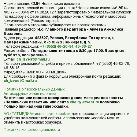
Наименование СМИ: Челнинские известия
Средство массовой информации газета "Челнинские известия" ЭЛ №
ФС 77 – 50849 от 14.08.2012 г. зарегистрировано Федеральной службой
по надзору в сфере связи, информационных технологий и массовых
коммуникаций (Роскомнадзор)
Партнерские материалы публикуются на правах рекламы.
Главный редактор:
И.о. главного редактора - Акуева Анжелика
Базаевна
.
Адрес редакции:
423827, Россия, Республика Татарстан, г.
Набережные Челны, б-р Юных Ленинцев, д. 9.
Телефон редакции:
+7 (8552) 46-20-94
,
46-88-27
.
Режим работы:
Понедельник–пятница с 8:30 до 17:00. Выходные:
суббота, воскресенье.
E-mail:
ch_izvest@mail.ru
Телефон рекламной службы и приема объявлений: +7 (8552) 46-02-79,
46-88-15
Учредитель СМИ: АО «ТАТМЕДИА»
Для сообщений о фактах коррупции электронная почта редакции:
ch_izvest@mail.ru
Политика о персональных данных
Антикоррупционная политика
Частичное или полное воспроизведение материалов газеты
«Челнинские известия» или сайта
chelny-izvest.ru
возможно
только при наличии гиперссылки.
АО «ТАТМЕДИА» использует «cookie»
для персонализации сервисов и
удобства пользователей сайтом. Использование «cookie» можно
отменить в настройках браузера.
Политика конфиденциальности