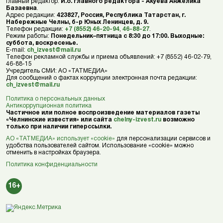
Главный редактор:
И.о. главного редактора - Акуева Анжелика
Базаевна
.
Адрес редакции:
423827, Россия, Республика Татарстан, г.
Набережные Челны, б-р Юных Ленинцев, д. 9.
Телефон редакции:
+7 (8552) 46-20-94
,
46-88-27
.
Режим работы:
Понедельник–пятница с 8:30 до 17:00. Выходные:
суббота, воскресенье.
E-mail:
ch_izvest@mail.ru
Телефон рекламной службы и приема объявлений: +7 (8552) 46-02-79,
46-88-15
Учредитель СМИ: АО «ТАТМЕДИА»
Для сообщений о фактах коррупции электронная почта редакции:
ch_izvest@mail.ru
Политика о персональных данных
Антикоррупционная политика
Частичное или полное воспроизведение материалов газеты
«Челнинские известия» или сайта
chelny-izvest.ru
возможно
только при наличии гиперссылки.
АО «ТАТМЕДИА» использует «cookie»
для персонализации сервисов и
удобства пользователей сайтом. Использование «cookie» можно
отменить в настройках браузера.
Политика конфиденциальности
16+