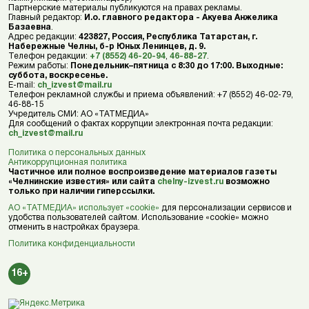
Партнерские материалы публикуются на правах рекламы.
Главный редактор:
И.о. главного редактора - Акуева Анжелика
Базаевна
.
Адрес редакции:
423827, Россия, Республика Татарстан, г.
Набережные Челны, б-р Юных Ленинцев, д. 9.
Телефон редакции:
+7 (8552) 46-20-94
,
46-88-27
.
Режим работы:
Понедельник–пятница с 8:30 до 17:00. Выходные:
суббота, воскресенье.
E-mail:
ch_izvest@mail.ru
Телефон рекламной службы и приема объявлений: +7 (8552) 46-02-79,
46-88-15
Учредитель СМИ: АО «ТАТМЕДИА»
Для сообщений о фактах коррупции электронная почта редакции:
ch_izvest@mail.ru
Политика о персональных данных
Антикоррупционная политика
Частичное или полное воспроизведение материалов газеты
«Челнинские известия» или сайта
chelny-izvest.ru
возможно
только при наличии гиперссылки.
АО «ТАТМЕДИА» использует «cookie»
для персонализации сервисов и
удобства пользователей сайтом. Использование «cookie» можно
отменить в настройках браузера.
Политика конфиденциальности
16+