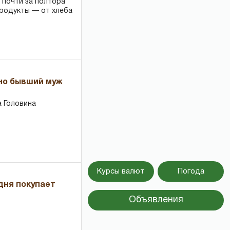
 почти за полтора
продукты — от хлеба
 но бывший муж
 Головина
Курсы валют
Погода
дня покупает
Объявления