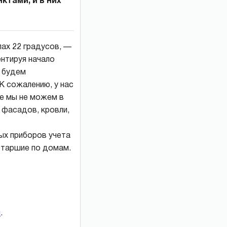
ктами, и в них
ах 22 градусов, —
нтируя начало
ы будем
К сожалению, у нас
це мы не можем в
 фасадов, кровли,
ых приборов учета
старшие по домам.
и
.