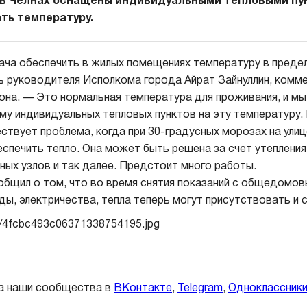
 в Челнах оснащены индивидуальными тепловыми пун
ть температуру.
ча обеспечить в жилых помещениях температуру в предел
ь руководителя Исполкома города Айрат Зайнуллин, комме
она. — Это нормальная температура для проживания, и м
му индивидуальных тепловых пунктов на эту температуру. 
ствует проблема, когда при 30-градусных морозах на ули
спечить тепло. Она может быть решена за счет утепления
ных узлов и так далее. Предстоит много работы.
общил о том, что во время снятия показаний с общедомов
ды, электричества, тепла теперь могут присутствовать и 
а наши сообщества в
ВКонтакте
,
Telegram
,
Одноклассник