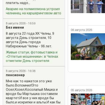
платить надо...
Аварию на полмиллиона устроил
челнинец на каршеринговом авто
8 августа 2026 - 16:59
Без имени
06 августа 2026
8 августа 22 года ХК Челны, 9
августа День строителя, 10
августа День города
Набережные Челны - 96 лет.
Живые статуи, фотовыставка и
«Отпетые мошенники»: в Челнах
отметили День строителя
8 августа 2026 - 16:38
пенсионер
Мне как то кажется это уже
было.Вспомнил!Это
Осел,Козел,Косолапый Мишка и
05 августа 2026
вроде бы Мартышка составили
квартет.И все у них вроде бы
было,и искрипки и альты.И как бы