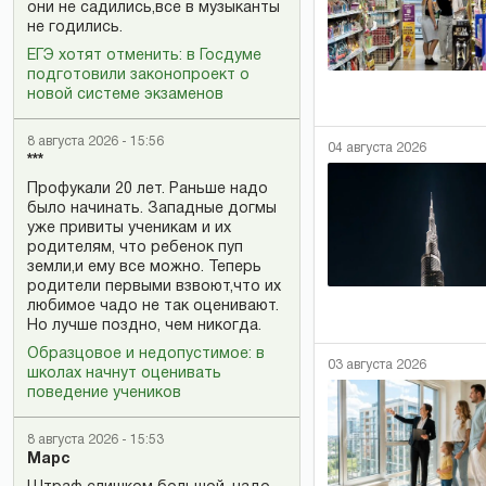
они не садились,все в музыканты
не годились.
ЕГЭ хотят отменить: в Госдуме
подготовили законопроект о
новой системе экзаменов
8 августа 2026 - 15:56
04 августа 2026
***
Профукали 20 лет. Раньше надо
было начинать. Западные догмы
уже привиты ученикам и их
родителям, что ребенок пуп
земли,и ему все можно. Теперь
родители первыми взвоют,что их
любимое чадо не так оценивают.
Но лучше поздно, чем никогда.
Образцовое и недопустимое: в
03 августа 2026
школах начнут оценивать
поведение учеников
8 августа 2026 - 15:53
Марс