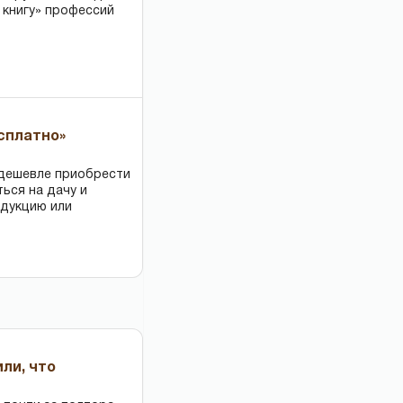
 книгу» профессий
есплатно»
 дешевле приобрести
ться на дачу и
одукцию или
или, что