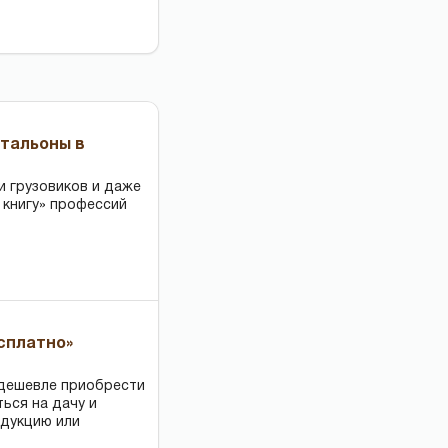
чтальоны в
и грузовиков и даже
 книгу» профессий
есплатно»
 дешевле приобрести
ться на дачу и
одукцию или