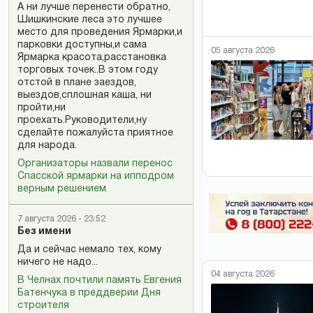
А ни лучше перенести обратно,
Шишкинские леса это лучшее
место для проведения Ярмарки,и
парковки доступны,и сама
05 августа 2026
Ярмарка красота,расстановка
торговых точек..В этом году
отстой в плане заездов,
выездов,сплошная каша, ни
пройти,ни
проехать.Руководители,ну
сделайте пожалуйста приятное
для народа.
Организаторы назвали перенос
Спасской ярмарки на ипподром
верным решением
7 августа 2026 - 23:52
Без имени
Да и сейчас немало тех, кому
ничего не надо...
04 августа 2026
В Челнах почтили память Евгения
Батенчука в преддверии Дня
строителя