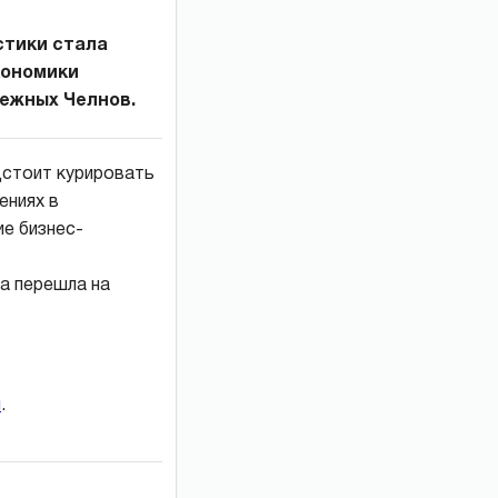
стики стала
кономики
ежных Челнов.
дстоит курировать
ениях в
ие бизнес-
а перешла на
и
.