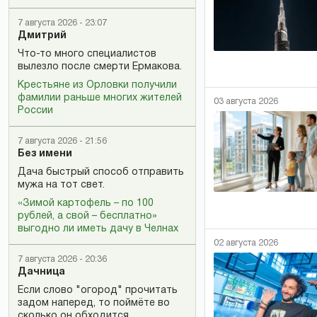
7 августа 2026 - 23:07
Дмитрий
Что-то много специалистов
вылезло после смерти Ермакова.
Крестьяне из Орловки получили
фамилии раньше многих жителей
03 августа 2026
России
7 августа 2026 - 21:56
Без имени
Дача быстрый способ отправить
мужа на тот свет.
«Зимой картофель – по 100
рублей, а свой – бесплатно»
выгодно ли иметь дачу в Челнах
02 августа 2026
7 августа 2026 - 20:36
Дачница
Если слово "огород" прочитать
задом наперед, то поймёте во
сколько он обходится