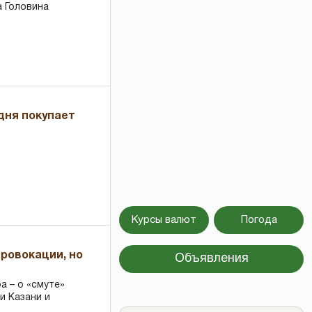
 Головина
дня покупает
Курсы валют
Погода
провокации, но
Объявления
 – о «смуте»
и Казани и