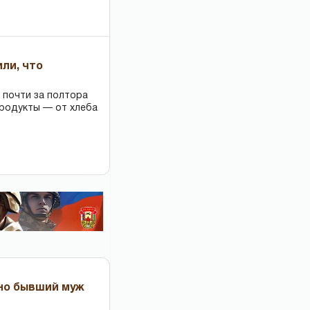
или, что
 почти за полтора
продукты — от хлеба
 но бывший муж