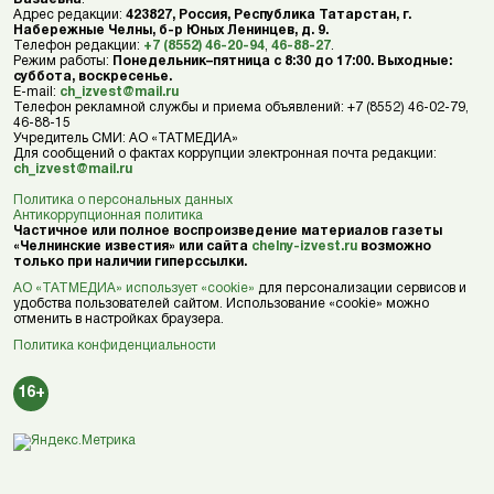
Адрес редакции:
423827, Россия, Республика Татарстан, г.
Набережные Челны, б-р Юных Ленинцев, д. 9.
Телефон редакции:
+7 (8552) 46-20-94
,
46-88-27
.
Режим работы:
Понедельник–пятница с 8:30 до 17:00. Выходные:
суббота, воскресенье.
E-mail:
ch_izvest@mail.ru
Телефон рекламной службы и приема объявлений: +7 (8552) 46-02-79,
46-88-15
Учредитель СМИ: АО «ТАТМЕДИА»
Для сообщений о фактах коррупции электронная почта редакции:
ch_izvest@mail.ru
Политика о персональных данных
Антикоррупционная политика
Частичное или полное воспроизведение материалов газеты
«Челнинские известия» или сайта
chelny-izvest.ru
возможно
только при наличии гиперссылки.
АО «ТАТМЕДИА» использует «cookie»
для персонализации сервисов и
удобства пользователей сайтом. Использование «cookie» можно
отменить в настройках браузера.
Политика конфиденциальности
16+