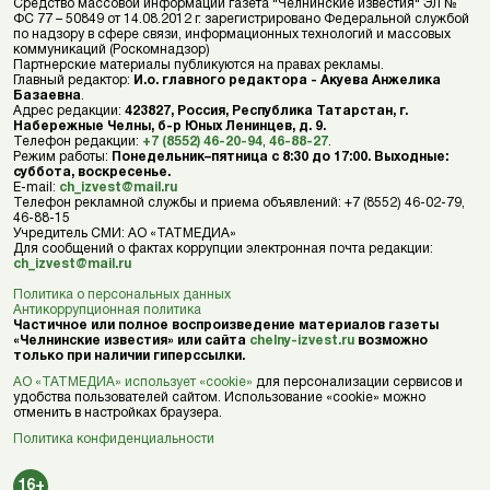
Средство массовой информации газета "Челнинские известия" ЭЛ №
ФС 77 – 50849 от 14.08.2012 г. зарегистрировано Федеральной службой
по надзору в сфере связи, информационных технологий и массовых
коммуникаций (Роскомнадзор)
Партнерские материалы публикуются на правах рекламы.
Главный редактор:
И.о. главного редактора - Акуева Анжелика
Базаевна
.
Адрес редакции:
423827, Россия, Республика Татарстан, г.
Набережные Челны, б-р Юных Ленинцев, д. 9.
Телефон редакции:
+7 (8552) 46-20-94
,
46-88-27
.
Режим работы:
Понедельник–пятница с 8:30 до 17:00. Выходные:
суббота, воскресенье.
E-mail:
ch_izvest@mail.ru
Телефон рекламной службы и приема объявлений: +7 (8552) 46-02-79,
46-88-15
Учредитель СМИ: АО «ТАТМЕДИА»
Для сообщений о фактах коррупции электронная почта редакции:
ch_izvest@mail.ru
Политика о персональных данных
Антикоррупционная политика
Частичное или полное воспроизведение материалов газеты
«Челнинские известия» или сайта
chelny-izvest.ru
возможно
только при наличии гиперссылки.
АО «ТАТМЕДИА» использует «cookie»
для персонализации сервисов и
удобства пользователей сайтом. Использование «cookie» можно
отменить в настройках браузера.
Политика конфиденциальности
16+