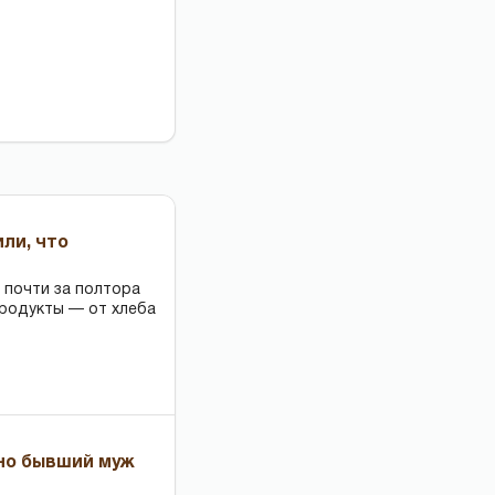
или, что
 почти за полтора
продукты — от хлеба
 но бывший муж