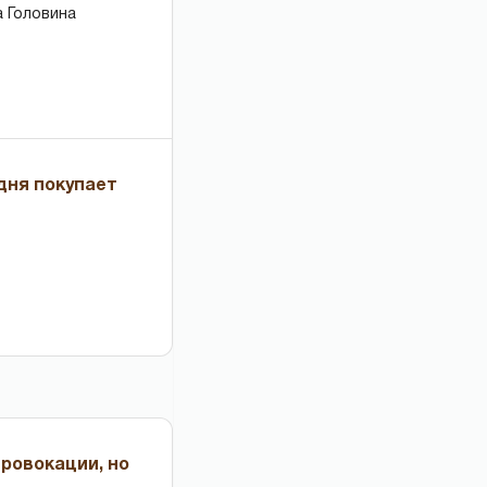
 Головина
дня покупает
провокации, но