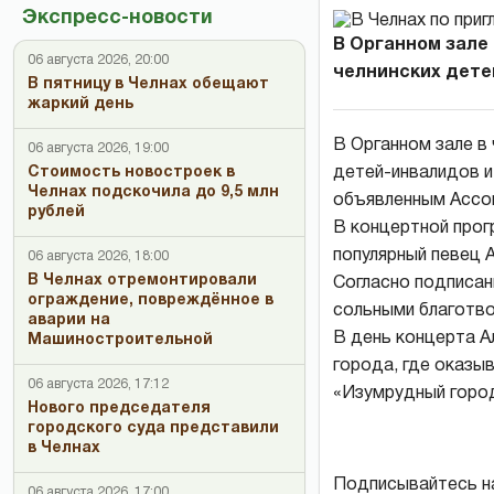
Экспресс-новости
В Органном зале 
06 августа 2026, 20:00
челнинских детей
В пятницу в Челнах обещают
жаркий день
В Органном зале в 
06 августа 2026, 19:00
детей-инвалидов и
Стоимость новостроек в
Челнах подскочила до 9,5 млн
объявленным Ассо
рублей
В концертной прог
популярный певец 
06 августа 2026, 18:00
В Челнах отремонтировали
Согласно подписан
ограждение, повреждённое в
сольными благотв
аварии на
В день концерта А
Машиностроительной
города, где оказы
06 августа 2026, 17:12
«Изумрудный город
Нового председателя
городского суда представили
в Челнах
Подписывайтесь н
06 августа 2026, 17:00