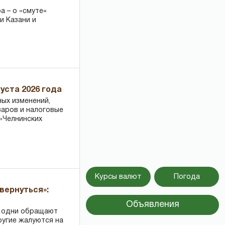
 – о «смуте»
и Казани и
уста 2026 года
ных изменений,
варов и налоговые
«Челнинских
Курсы валют
Погода
вернуться»:
Объявления
: одни обращают
ругие жалуются на