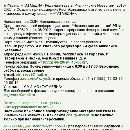
© Филиал «ТАТМЕДИА» Редакция газеты «Челнинские Известия», 2010-
2025 гг. Создано при поддержке Республиканского агентства по печати
и массовым коммуникациям «ТАТМЕДИА».
Наименование СМИ: Челнинские известия
Средство массовой информации газета "Челнинские известия" ЭЛ №
ФС 77 – 50849 от 14.08.2012 г. зарегистрировано Федеральной службой
по надзору в сфере связи, информационных технологий и массовых
коммуникаций (Роскомнадзор)
Партнерские материалы публикуются на правах рекламы.
Главный редактор:
И.о. главного редактора - Акуева Анжелика
Базаевна
.
Адрес редакции:
423827, Россия, Республика Татарстан, г.
Набережные Челны, б-р Юных Ленинцев, д. 9.
Телефон редакции:
+7 (8552) 46-20-94
,
46-88-27
.
Режим работы:
Понедельник–пятница с 8:30 до 17:00. Выходные:
суббота, воскресенье.
E-mail:
ch_izvest@mail.ru
Телефон рекламной службы и приема объявлений: +7 (8552) 46-02-79,
46-88-15
Учредитель СМИ: АО «ТАТМЕДИА»
Для сообщений о фактах коррупции электронная почта редакции:
ch_izvest@mail.ru
Политика о персональных данных
Антикоррупционная политика
Частичное или полное воспроизведение материалов газеты
«Челнинские известия» или сайта
chelny-izvest.ru
возможно
только при наличии гиперссылки.
АО «ТАТМЕДИА» использует «cookie»
для персонализации сервисов и