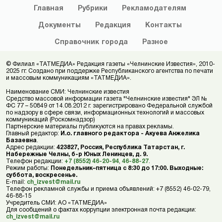
Главная
Рубрики
Рекламодателям
Документы
Редакция
Контакты
Справочник
города
Разное
© Филиал «ТАТМЕДИА» Редакция газеты «Челнинские Известия», 2010-
2025 гг. Создано при поддержке Республиканского агентства по печати
и массовым коммуникациям «ТАТМЕДИА».
Наименование СМИ: Челнинские известия
Средство массовой информации газета "Челнинские известия" ЭЛ №
ФС 77 – 50849 от 14.08.2012 г. зарегистрировано Федеральной службой
по надзору в сфере связи, информационных технологий и массовых
коммуникаций (Роскомнадзор)
Партнерские материалы публикуются на правах рекламы.
Главный редактор:
И.о. главного редактора - Акуева Анжелика
Базаевна
.
Адрес редакции:
423827, Россия, Республика Татарстан, г.
Набережные Челны, б-р Юных Ленинцев, д. 9.
Телефон редакции:
+7 (8552) 46-20-94
,
46-88-27
.
Режим работы:
Понедельник–пятница с 8:30 до 17:00. Выходные:
суббота, воскресенье.
E-mail:
ch_izvest@mail.ru
Телефон рекламной службы и приема объявлений: +7 (8552) 46-02-79,
46-88-15
Учредитель СМИ: АО «ТАТМЕДИА»
Для сообщений о фактах коррупции электронная почта редакции:
ch_izvest@mail.ru