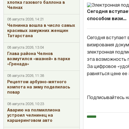
хлопка газового баллона в
Челнах
Сегодня вступае
способом визи...
08 августа 2026, 14:21
Челнинка вошла в число самых
красивых замужних женщин
Татарстана
Сегодня вступает 
визирования докум
08 августа 2026, 13:04
электронная подпи
Глава района Челнов
возмутился «мазней» в парке
эта возможность п
«Гренада»
За цифровое «удоб
равняться цене ее 
08 августа 2026, 11:38
Рецептом арбузно-мятного
компота на зиму поделилась
повар
Подписывайтесь н
08 августа 2026, 10:23
Аварию на полмиллиона
устроил челнинец на
каршеринговом авто