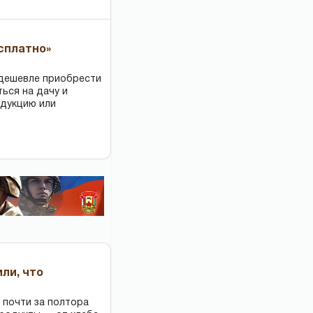
есплатно»
 дешевле приобрести
ться на дачу и
одукцию или
или, что
 почти за полтора