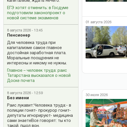
капитализм, ждать нечего.
ЕГЭ хотят отменить: в Госдуме
подготовили законопроект о
новой системе экзаменов
01 августа 2026
8 августа 2026 - 13:45
Пенсионер
Для человека труда при
капитализме самое главное
достойная заработная плата.
Моральные поощрения не
интересны и никому не нужны.
Главное – человек труда: раис
Татарстана высказался о новой
Доске почета
8 августа 2026 - 12:59
30 июля 2026
Без имени
Раис лукавит:Человека труда:- в
полиции гонят- прокурор гонит-
депутаты игнорируют- медицина
сами знаетеВсе говорят: ты кто
такой, пшол вон.