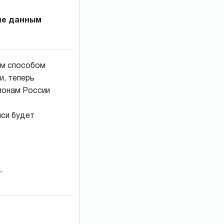
ьше данным
ным способом
и, теперь
гионам России
иси будет
и
.