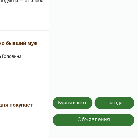
продукты — от хлеба
 но бывший муж
 Головина
Курсы валют
Погода
дня покупает
Объявления