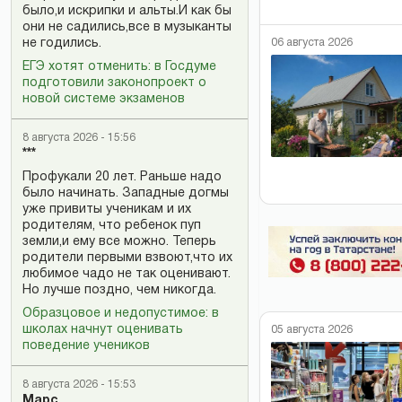
было,и искрипки и альты.И как бы
они не садились,все в музыканты
06 августа 2026
не годились.
ЕГЭ хотят отменить: в Госдуме
подготовили законопроект о
новой системе экзаменов
8 августа 2026 - 15:56
***
Профукали 20 лет. Раньше надо
было начинать. Западные догмы
уже привиты ученикам и их
родителям, что ребенок пуп
земли,и ему все можно. Теперь
родители первыми взвоют,что их
любимое чадо не так оценивают.
Но лучше поздно, чем никогда.
Образцовое и недопустимое: в
школах начнут оценивать
05 августа 2026
поведение учеников
8 августа 2026 - 15:53
Марс