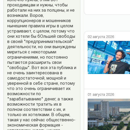
конечно нужны, этим вот
проходимцам и нужны, чтобы
работали на них за полцены, и не
возникали. Воров,
коррупционеров и мошенников
нынешние правила игры в целом
устраивают, с целом, потому что
они хотели бы бОльшей свободы
02 августа 2026
в своей "предпринимательской"
деятельности, но они вынуждены
мириться с некоторыми
ограничениями, но постоянно
пытаются расширить свои
"свободы". Вот вся эта публика и
не очень заинтересована в
самодостаточной, мощной и
уверенной в себе стране, потому
что это очень ограничивает их
возможности по
01 августа 2026
"зарабатыванию" денег, а также
возможности тратить их в
полном соответствии с их, и
только их хотелками. В общем,
такая у нас сейчас общественно-
экономическая формация -