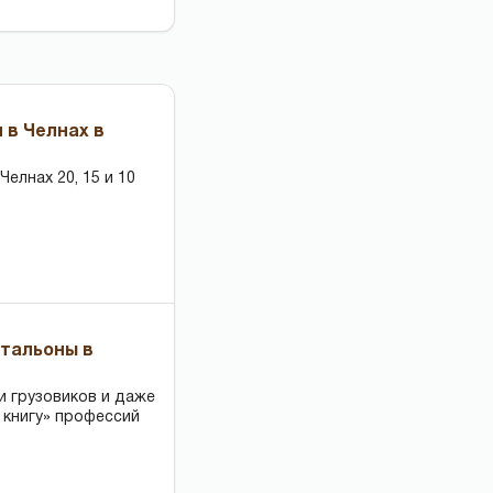
 в Челнах в
елнах 20, 15 и 10
чтальоны в
и грузовиков и даже
 книгу» профессий