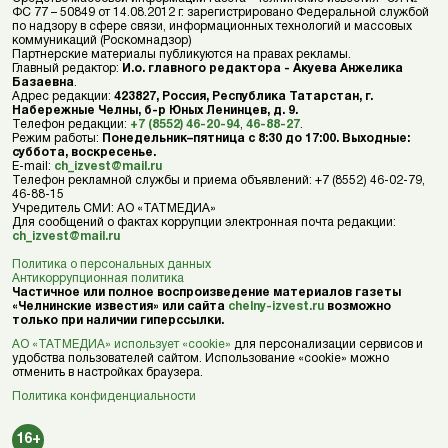
ФС 77 – 50849 от 14.08.2012 г. зарегистрировано Федеральной службой
по надзору в сфере связи, информационных технологий и массовых
коммуникаций (Роскомнадзор)
Партнерские материалы публикуются на правах рекламы.
Главный редактор:
И.о. главного редактора - Акуева Анжелика
Базаевна
.
Адрес редакции:
423827, Россия, Республика Татарстан, г.
Набережные Челны, б-р Юных Ленинцев, д. 9.
Телефон редакции:
+7 (8552) 46-20-94
,
46-88-27
.
Режим работы:
Понедельник–пятница с 8:30 до 17:00. Выходные:
суббота, воскресенье.
E-mail:
ch_izvest@mail.ru
Телефон рекламной службы и приема объявлений: +7 (8552) 46-02-79,
46-88-15
Учредитель СМИ: АО «ТАТМЕДИА»
Для сообщений о фактах коррупции электронная почта редакции:
ch_izvest@mail.ru
Политика о персональных данных
Антикоррупционная политика
Частичное или полное воспроизведение материалов газеты
«Челнинские известия» или сайта
chelny-izvest.ru
возможно
только при наличии гиперссылки.
АО «ТАТМЕДИА» использует «cookie»
для персонализации сервисов и
удобства пользователей сайтом. Использование «cookie» можно
отменить в настройках браузера.
Политика конфиденциальности
16+