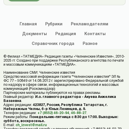
Главная
Рубрики
Рекламодателям
Документы
Редакция
Контакты
Справочник
города
Разное
© Филиал «ТАТМЕДИА» Редакция газеты «Челнинские Известия», 2010-
2025 гг. Создано при поддержке Республиканского агентства по печати
и массовым коммуникациям «ТАТМЕДИА».
Наименование СМИ: Челнинские известия
Средство массовой информации газета "Челнинские известия" ЭЛ №
ФС 77 – 50849 от 14.08.2012 г. зарегистрировано Федеральной службой
по надзору в сфере связи, информационных технологий и массовых
коммуникаций (Роскомнадзор)
Партнерские материалы публикуются на правах рекламы.
Главный редактор:
И.о. главного редактора - Акуева Анжелика
Базаевна
.
Адрес редакции:
423827, Россия, Республика Татарстан, г.
Набережные Челны, б-р Юных Ленинцев, д. 9.
Телефон редакции:
+7 (8552) 46-20-94
,
46-88-27
.
Режим работы:
Понедельник–пятница с 8:30 до 17:00. Выходные:
суббота, воскресенье.
E-mail:
ch_izvest@mail.ru