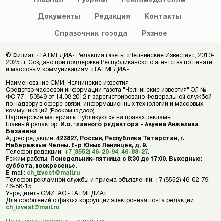
Главная
Рубрики
Рекламодателям
Документы
Редакция
Контакты
Справочник
города
Разное
© Филиал «ТАТМЕДИА» Редакция газеты «Челнинские Известия», 2010-
2025 гг. Создано при поддержке Республиканского агентства по печати
и массовым коммуникациям «ТАТМЕДИА».
Наименование СМИ: Челнинские известия
Средство массовой информации газета "Челнинские известия" ЭЛ №
ФС 77 – 50849 от 14.08.2012 г. зарегистрировано Федеральной службой
по надзору в сфере связи, информационных технологий и массовых
коммуникаций (Роскомнадзор)
Партнерские материалы публикуются на правах рекламы.
Главный редактор:
И.о. главного редактора - Акуева Анжелика
Базаевна
.
Адрес редакции:
423827, Россия, Республика Татарстан, г.
Набережные Челны, б-р Юных Ленинцев, д. 9.
Телефон редакции:
+7 (8552) 46-20-94
,
46-88-27
.
Режим работы:
Понедельник–пятница с 8:30 до 17:00. Выходные:
суббота, воскресенье.
E-mail:
ch_izvest@mail.ru
Телефон рекламной службы и приема объявлений: +7 (8552) 46-02-79,
46-88-15
Учредитель СМИ: АО «ТАТМЕДИА»
Для сообщений о фактах коррупции электронная почта редакции:
ch_izvest@mail.ru