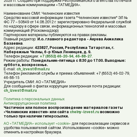
2025 гг. Создано при поддержке Республиканского агентства по печати
и массовым коммуникациям «ТАТМЕДИА».
Наименование СМИ: Челнинские известия
Средство массовой информации газета "Челнинские известия" ЭЛ №
ФС 77 – 50849 от 14.08.2012 г. зарегистрировано Федеральной службой
по надзору в сфере связи, информационных технологий и массовых
коммуникаций (Роскомнадзор)
Партнерские материалы публикуются на правах рекламы.
Главный редактор:
И.о. главного редактора - Акуева Анжелика
Базаевна
.
Адрес редакции:
423827, Россия, Республика Татарстан, г.
Набережные Челны, б-р Юных Ленинцев, д. 9.
Телефон редакции:
+7 (8552) 46-20-94
,
46-88-27
.
Режим работы:
Понедельник–пятница с 8:30 до 17:00. Выходные:
суббота, воскресенье.
E-mail:
ch_izvest@mail.ru
Телефон рекламной службы и приема объявлений: +7 (8552) 46-02-79,
46-88-15
Учредитель СМИ: АО «ТАТМЕДИА»
Для сообщений о фактах коррупции электронная почта редакции:
ch_izvest@mail.ru
Политика о персональных данных
Антикоррупционная политика
Частичное или полное воспроизведение материалов газеты
«Челнинские известия» или сайта
chelny-izvest.ru
возможно
только при наличии гиперссылки.
АО «ТАТМЕДИА» использует «cookie»
для персонализации сервисов и
удобства пользователей сайтом. Использование «cookie» можно
отменить в настройках браузера.