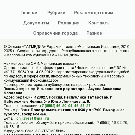
Главная
Рубрики
Рекламодателям
Документы
Редакция
Контакты
Справочник
города
Разное
© Филиал «ТАТМЕДИА» Редакция газеты «Челнинские Известия», 2010-
2025 гг. Создано при поддержке Республиканского агентства по печати
и массовым коммуникациям «ТАТМЕДИА».
Наименование СМИ: Челнинские известия
Средство массовой информации газета "Челнинские известия" ЭЛ №
ФС 77 – 50849 от 14.08.2012 г. зарегистрировано Федеральной службой
по надзору в сфере связи, информационных технологий и массовых
коммуникаций (Роскомнадзор)
Партнерские материалы публикуются на правах рекламы.
Главный редактор:
И.о. главного редактора - Акуева Анжелика
Базаевна
.
Адрес редакции:
423827, Россия, Республика Татарстан, г.
Набережные Челны, б-р Юных Ленинцев, д. 9.
Телефон редакции:
+7 (8552) 46-20-94
,
46-88-27
.
Режим работы:
Понедельник–пятница с 8:30 до 17:00. Выходные:
суббота, воскресенье.
E-mail:
ch_izvest@mail.ru
Телефон рекламной службы и приема объявлений: +7 (8552) 46-02-79,
46-88-15
Учредитель СМИ: АО «ТАТМЕДИА»