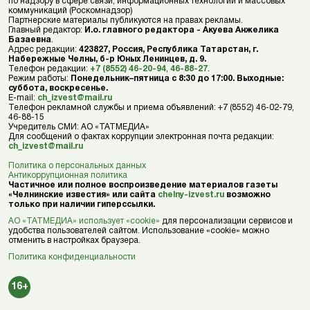
по надзору в сфере связи, информационных технологий и массовых
коммуникаций (Роскомнадзор)
Партнерские материалы публикуются на правах рекламы.
Главный редактор:
И.о. главного редактора - Акуева Анжелика
Базаевна
.
Адрес редакции:
423827, Россия, Республика Татарстан, г.
Набережные Челны, б-р Юных Ленинцев, д. 9.
Телефон редакции:
+7 (8552) 46-20-94
,
46-88-27
.
Режим работы:
Понедельник–пятница с 8:30 до 17:00. Выходные:
суббота, воскресенье.
E-mail:
ch_izvest@mail.ru
Телефон рекламной службы и приема объявлений: +7 (8552) 46-02-79,
46-88-15
Учредитель СМИ: АО «ТАТМЕДИА»
Для сообщений о фактах коррупции электронная почта редакции:
ch_izvest@mail.ru
Политика о персональных данных
Антикоррупционная политика
Частичное или полное воспроизведение материалов газеты
«Челнинские известия» или сайта
chelny-izvest.ru
возможно
только при наличии гиперссылки.
АО «ТАТМЕДИА» использует «cookie»
для персонализации сервисов и
удобства пользователей сайтом. Использование «cookie» можно
отменить в настройках браузера.
Политика конфиденциальности
16+