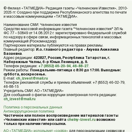
© Филиал «ТАТМЕДИА» Редакция газеты «Челнинские Известия», 2010-
2025 гг. Создано при поддержке Республиканского агентства по печати
и массовым коммуникациям «ТАТМЕДИА».
Наименование СМИ: Челнинские известия
Средство массовой информации газета "Челнинские известия" ЭЛ №
ФС 77 – 50849 от 14.08.2012 г. зарегистрировано Федеральной службой
по надзору в сфере связи, информационных технологий и массовых
коммуникаций (Роскомнадзор)
Партнерские материалы публикуются на правах рекламы.
Главный редактор:
И.о. главного редактора - Акуева Анжелика
Базаевна
.
Адрес редакции:
423827, Россия, Республика Татарстан, г.
Набережные Челны, б-р Юных Ленинцев, д. 9.
Телефон редакции:
+7 (8552) 46-20-94
,
46-88-27
.
Режим работы:
Понедельник–пятница с 8:30 до 17:00. Выходные:
суббота, воскресенье.
E-mail:
ch_izvest@mail.ru
Телефон рекламной службы и приема объявлений: +7 (8552) 46-02-79,
46-88-15
Учредитель СМИ: АО «ТАТМЕДИА»
Для сообщений о фактах коррупции электронная почта редакции:
ch_izvest@mail.ru
Политика о персональных данных
Антикоррупционная политика
Частичное или полное воспроизведение материалов газеты
«Челнинские известия» или сайта
chelny-izvest.ru
возможно
только при наличии гиперссылки.
АО «ТАТМЕДИА» использует «cookie»
для персонализации сервисов и