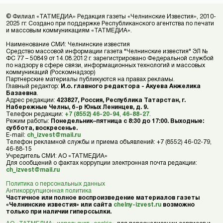
© Филиал «ТАТМЕДИА» Редакция газеты «Челнинские Известия», 2010-
2025 гг. Создано при поддержке Республиканского агентства по печати
и массовым коммуникациям «ТАТМЕДИА».
Наименование СМИ: Челнинские известия
Средство массовой информации газета "Челнинские известия" ЭЛ №
ФС 77 – 50849 от 14.08.2012 г. зарегистрировано Федеральной службой
по надзору в сфере связи, информационных технологий и массовых
коммуникаций (Роскомнадзор)
Партнерские материалы публикуются на правах рекламы.
Главный редактор:
И.о. главного редактора - Акуева Анжелика
Базаевна
.
Адрес редакции:
423827, Россия, Республика Татарстан, г.
Набережные Челны, б-р Юных Ленинцев, д. 9.
Телефон редакции:
+7 (8552) 46-20-94
,
46-88-27
.
Режим работы:
Понедельник–пятница с 8:30 до 17:00. Выходные:
суббота, воскресенье.
E-mail:
ch_izvest@mail.ru
Телефон рекламной службы и приема объявлений: +7 (8552) 46-02-79,
46-88-15
Учредитель СМИ: АО «ТАТМЕДИА»
Для сообщений о фактах коррупции электронная почта редакции:
ch_izvest@mail.ru
Политика о персональных данных
Антикоррупционная политика
Частичное или полное воспроизведение материалов газеты
«Челнинские известия» или сайта
chelny-izvest.ru
возможно
только при наличии гиперссылки.