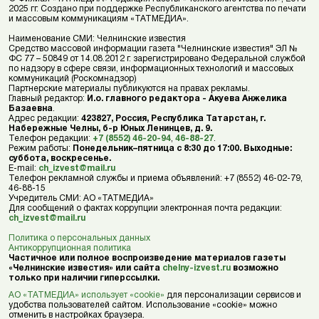
2025 гг. Создано при поддержке Республиканского агентства по печати
и массовым коммуникациям «ТАТМЕДИА».
Наименование СМИ: Челнинские известия
Средство массовой информации газета "Челнинские известия" ЭЛ №
ФС 77 – 50849 от 14.08.2012 г. зарегистрировано Федеральной службой
по надзору в сфере связи, информационных технологий и массовых
коммуникаций (Роскомнадзор)
Партнерские материалы публикуются на правах рекламы.
Главный редактор:
И.о. главного редактора - Акуева Анжелика
Базаевна
.
Адрес редакции:
423827, Россия, Республика Татарстан, г.
Набережные Челны, б-р Юных Ленинцев, д. 9.
Телефон редакции:
+7 (8552) 46-20-94
,
46-88-27
.
Режим работы:
Понедельник–пятница с 8:30 до 17:00. Выходные:
суббота, воскресенье.
E-mail:
ch_izvest@mail.ru
Телефон рекламной службы и приема объявлений: +7 (8552) 46-02-79,
46-88-15
Учредитель СМИ: АО «ТАТМЕДИА»
Для сообщений о фактах коррупции электронная почта редакции:
ch_izvest@mail.ru
Политика о персональных данных
Антикоррупционная политика
Частичное или полное воспроизведение материалов газеты
«Челнинские известия» или сайта
chelny-izvest.ru
возможно
только при наличии гиперссылки.
АО «ТАТМЕДИА» использует «cookie»
для персонализации сервисов и
удобства пользователей сайтом. Использование «cookie» можно
отменить в настройках браузера.