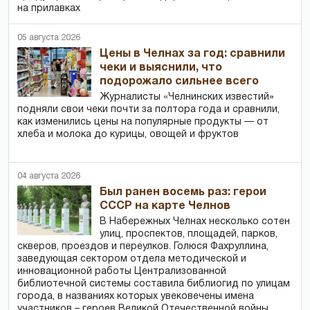
на прилавках
05 августа 2026
Цены в Челнах за год: сравнили
чеки и выяснили, что
подорожало сильнее всего
Журналисты «Челнинских известий»
подняли свои чеки почти за полтора года и сравнили,
как изменились цены на популярные продукты — от
хлеба и молока до курицы, овощей и фруктов
04 августа 2026
Был ранен восемь раз: герои
СССР на карте Челнов
В Набережных Челнах несколько сотен
улиц, проспектов, площадей, парков,
скверов, проездов и переулков. Голюся Фахруллина,
заведующая сектором отдела методической и
инновационной работы Централизованной
библиотечной системы составила библиогид по улицам
города, в названиях которых увековечены имена
участников – героев Великой Отечественной войны