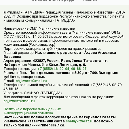
© Филиал «ТАТМЕДИА» Редакция газеты «Челнинские Известия», 2010-
2025 гг. Создано при поддержке Республиканского агентства по печати
и массовым коммуникациям «ТАТМЕДИА».
Наименование СМИ: Челнинские известия
Средство массовой информации газета "Челнинские известия" ЭЛ №
ФС 77 – 50849 от 14.08.2012 г. зарегистрировано Федеральной службой
по надзору в сфере связи, информационных технологий и массовых
коммуникаций (Роскомнадзор)
Партнерские материалы публикуются на правах рекламы.
Главный редактор:
И.о. главного редактора - Акуева Анжелика
Базаевна
.
Адрес редакции:
423827, Россия, Республика Татарстан, г.
Набережные Челны, б-р Юных Ленинцев, д. 9.
Телефон редакции:
+7 (8552) 46-20-94
,
46-88-27
.
Режим работы:
Понедельник–пятница с 8:30 до 17:00. Выходные:
суббота, воскресенье.
E-mail:
ch_izvest@mail.ru
Телефон рекламной службы и приема объявлений: +7 (8552) 46-02-79,
46-88-15
Учредитель СМИ: АО «ТАТМЕДИА»
Для сообщений о фактах коррупции электронная почта редакции:
ch_izvest@mail.ru
Политика о персональных данных
Антикоррупционная политика
Частичное или полное воспроизведение материалов газеты
«Челнинские известия» или сайта
chelny-izvest.ru
возможно
только при наличии гиперссылки.