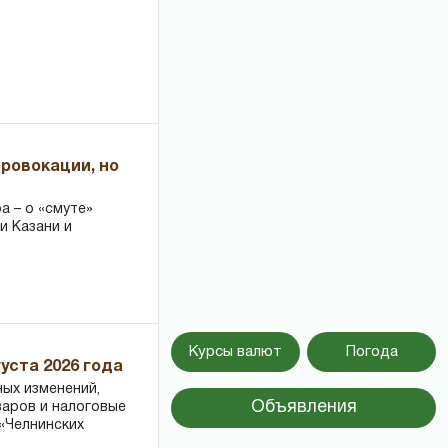
провокации, но
 – о «смуте»
и Казани и
Курсы валют
Погода
уста 2026 года
ных изменений,
Объявления
варов и налоговые
«Челнинских