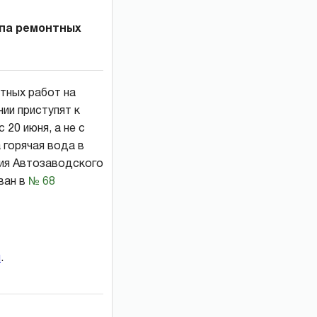
апа ремонтных
тных работ на
ии приступят к
20 июня, а не с
 горячая вода в
ния Автозаводского
ван в
№ 68
и
.