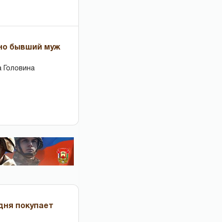
 но бывший муж
 Головина
дня покупает