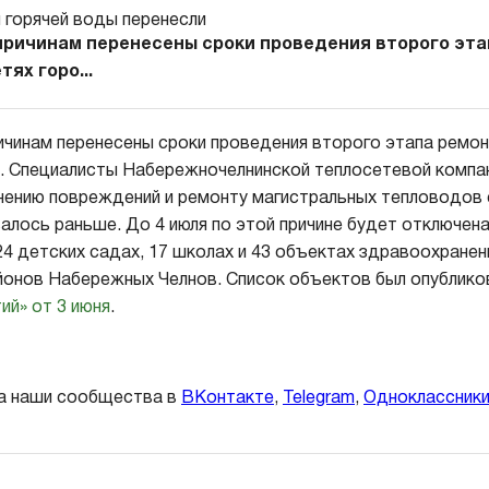
причинам перенесены сроки проведения второго эт
ях горо...
ичинам перенесены сроки проведения второго этапа ремон
. Специалисты Набережночелнинской теплосетевой компан
нению повреждений и ремонту магистральных тепловодов с 
валось раньше. До 4 июля по этой причине будет отключена
24 детских садах, 17 школах и 43 объектах здравоохране
йонов Набережных Челнов. Список объектов был опублико
ий» от 3 июня
.
а наши сообщества в
ВКонтакте
,
Telegram
,
Одноклассник