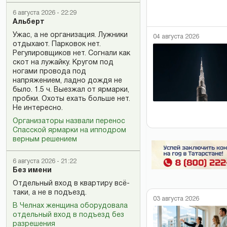
6 августа 2026 - 22:29
Альберт
Ужас, а не организация. Лужники
04 августа 2026
отдыхают. Парковок нет.
Регулировщиков нет. Согнали как
скот на лужайку. Кругом под
ногами провода под
напряжением, ладно дождя не
было. 1.5 ч. Выезжал от ярмарки,
пробки. Охоты ехать больше нет.
Не интересно.
Организаторы назвали перенос
Спасской ярмарки на ипподром
верным решением
6 августа 2026 - 21:22
Без имени
Отдельный вход в квартиру всё-
таки, а не в подъезд.
03 августа 2026
В Челнах женщина оборудовала
отдельный вход в подъезд без
разрешения