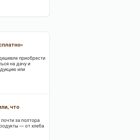
есплатно»
 дешевле приобрести
ться на дачу и
одукцию или
или, что
 почти за полтора
продукты — от хлеба