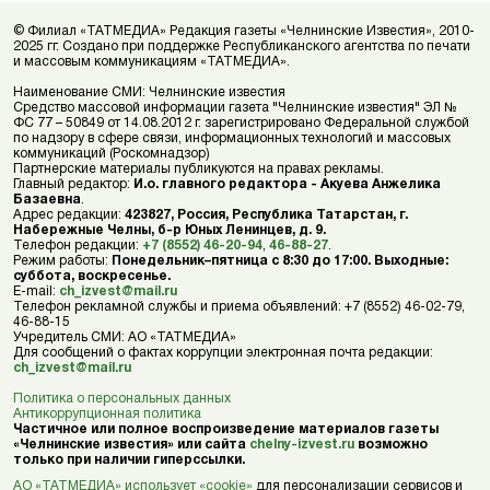
© Филиал «ТАТМЕДИА» Редакция газеты «Челнинские Известия», 2010-
2025 гг. Создано при поддержке Республиканского агентства по печати
и массовым коммуникациям «ТАТМЕДИА».
Наименование СМИ: Челнинские известия
Средство массовой информации газета "Челнинские известия" ЭЛ №
ФС 77 – 50849 от 14.08.2012 г. зарегистрировано Федеральной службой
по надзору в сфере связи, информационных технологий и массовых
коммуникаций (Роскомнадзор)
Партнерские материалы публикуются на правах рекламы.
Главный редактор:
И.о. главного редактора - Акуева Анжелика
Базаевна
.
Адрес редакции:
423827, Россия, Республика Татарстан, г.
Набережные Челны, б-р Юных Ленинцев, д. 9.
Телефон редакции:
+7 (8552) 46-20-94
,
46-88-27
.
Режим работы:
Понедельник–пятница с 8:30 до 17:00. Выходные:
суббота, воскресенье.
E-mail:
ch_izvest@mail.ru
Телефон рекламной службы и приема объявлений: +7 (8552) 46-02-79,
46-88-15
Учредитель СМИ: АО «ТАТМЕДИА»
Для сообщений о фактах коррупции электронная почта редакции:
ch_izvest@mail.ru
Политика о персональных данных
Антикоррупционная политика
Частичное или полное воспроизведение материалов газеты
«Челнинские известия» или сайта
chelny-izvest.ru
возможно
только при наличии гиперссылки.
АО «ТАТМЕДИА» использует «cookie»
для персонализации сервисов и