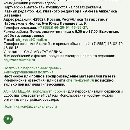
коммуникаций (Роскомнадзор)
Партнерские материалы публикуются на правах рекламы.
Главный редактор:
И.о. главного редактора - Акуева Анжелика
Базаевна
.
Адрес редакции:
423827, Россия, Республика Татарстан, г.
Набережные Челны, б-р Юных Ленинцев, д. 9.
Телефон редакции:
+7 (8552) 46-20-94
,
46-88-27
.
Режим работы:
Понедельник–пятница с 8:30 до 17:00. Выходные:
суббота, воскресенье.
E-mail:
ch_izvest@mail.ru
Телефон рекламной службы и приема объявлений: +7 (8552) 46-02-79,
46-88-15
Учредитель СМИ: АО «ТАТМЕДИА»
Для сообщений о фактах коррупции электронная почта редакции:
ch_izvest@mail.ru
Политика о персональных данных
Антикоррупционная политика
Частичное или полное воспроизведение материалов газеты
«Челнинские известия» или сайта
chelny-izvest.ru
возможно
только при наличии гиперссылки.
АО «ТАТМЕДИА» использует «cookie»
для персонализации сервисов и
удобства пользователей сайтом. Использование «cookie» можно
отменить в настройках браузера.
Политика конфиденциальности
16+