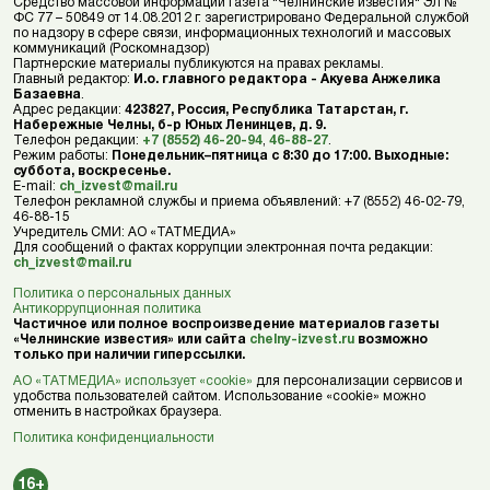
Средство массовой информации газета "Челнинские известия" ЭЛ №
ФС 77 – 50849 от 14.08.2012 г. зарегистрировано Федеральной службой
по надзору в сфере связи, информационных технологий и массовых
коммуникаций (Роскомнадзор)
Партнерские материалы публикуются на правах рекламы.
Главный редактор:
И.о. главного редактора - Акуева Анжелика
Базаевна
.
Адрес редакции:
423827, Россия, Республика Татарстан, г.
Набережные Челны, б-р Юных Ленинцев, д. 9.
Телефон редакции:
+7 (8552) 46-20-94
,
46-88-27
.
Режим работы:
Понедельник–пятница с 8:30 до 17:00. Выходные:
суббота, воскресенье.
E-mail:
ch_izvest@mail.ru
Телефон рекламной службы и приема объявлений: +7 (8552) 46-02-79,
46-88-15
Учредитель СМИ: АО «ТАТМЕДИА»
Для сообщений о фактах коррупции электронная почта редакции:
ch_izvest@mail.ru
Политика о персональных данных
Антикоррупционная политика
Частичное или полное воспроизведение материалов газеты
«Челнинские известия» или сайта
chelny-izvest.ru
возможно
только при наличии гиперссылки.
АО «ТАТМЕДИА» использует «cookie»
для персонализации сервисов и
удобства пользователей сайтом. Использование «cookie» можно
отменить в настройках браузера.
Политика конфиденциальности
16+