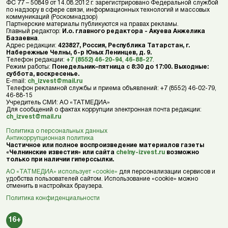
ФС 77 – 50849 от 14.08.2012 г. зарегистрировано Федеральной службой
по надзору в сфере связи, информационных технологий и массовых
коммуникаций (Роскомнадзор)
Партнерские материалы публикуются на правах рекламы.
Главный редактор:
И.о. главного редактора - Акуева Анжелика
Базаевна
.
Адрес редакции:
423827, Россия, Республика Татарстан, г.
Набережные Челны, б-р Юных Ленинцев, д. 9.
Телефон редакции:
+7 (8552) 46-20-94
,
46-88-27
.
Режим работы:
Понедельник–пятница с 8:30 до 17:00. Выходные:
суббота, воскресенье.
E-mail:
ch_izvest@mail.ru
Телефон рекламной службы и приема объявлений: +7 (8552) 46-02-79,
46-88-15
Учредитель СМИ: АО «ТАТМЕДИА»
Для сообщений о фактах коррупции электронная почта редакции:
ch_izvest@mail.ru
Политика о персональных данных
Антикоррупционная политика
Частичное или полное воспроизведение материалов газеты
«Челнинские известия» или сайта
chelny-izvest.ru
возможно
только при наличии гиперссылки.
АО «ТАТМЕДИА» использует «cookie»
для персонализации сервисов и
удобства пользователей сайтом. Использование «cookie» можно
отменить в настройках браузера.
Политика конфиденциальности
16+