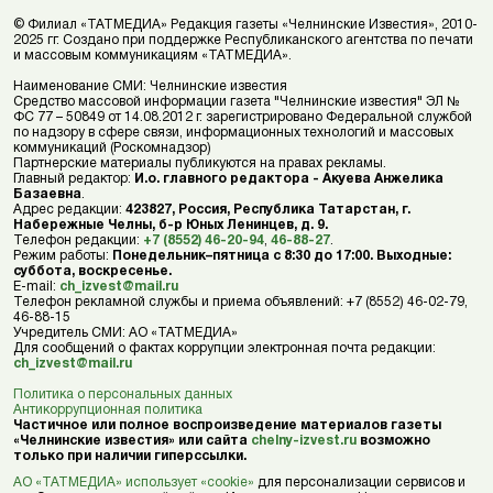
© Филиал «ТАТМЕДИА» Редакция газеты «Челнинские Известия», 2010-
2025 гг. Создано при поддержке Республиканского агентства по печати
и массовым коммуникациям «ТАТМЕДИА».
Наименование СМИ: Челнинские известия
Средство массовой информации газета "Челнинские известия" ЭЛ №
ФС 77 – 50849 от 14.08.2012 г. зарегистрировано Федеральной службой
по надзору в сфере связи, информационных технологий и массовых
коммуникаций (Роскомнадзор)
Партнерские материалы публикуются на правах рекламы.
Главный редактор:
И.о. главного редактора - Акуева Анжелика
Базаевна
.
Адрес редакции:
423827, Россия, Республика Татарстан, г.
Набережные Челны, б-р Юных Ленинцев, д. 9.
Телефон редакции:
+7 (8552) 46-20-94
,
46-88-27
.
Режим работы:
Понедельник–пятница с 8:30 до 17:00. Выходные:
суббота, воскресенье.
E-mail:
ch_izvest@mail.ru
Телефон рекламной службы и приема объявлений: +7 (8552) 46-02-79,
46-88-15
Учредитель СМИ: АО «ТАТМЕДИА»
Для сообщений о фактах коррупции электронная почта редакции:
ch_izvest@mail.ru
Политика о персональных данных
Антикоррупционная политика
Частичное или полное воспроизведение материалов газеты
«Челнинские известия» или сайта
chelny-izvest.ru
возможно
только при наличии гиперссылки.
АО «ТАТМЕДИА» использует «cookie»
для персонализации сервисов и