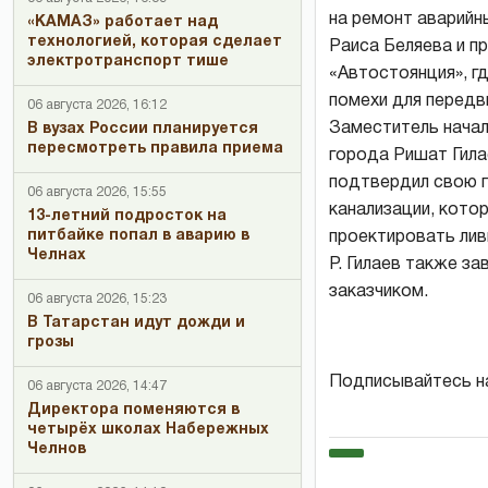
на ремонт аварийн
«КАМАЗ» работает над
технологией, которая сделает
Раиса Беляева и п
электротранспорт тише
«Автостоянция», г
помехи для передв
06 августа 2026, 16:12
Заместитель начал
В вузах России планируется
пересмотреть правила приема
города Ришат Гила
подтвердил свою 
06 августа 2026, 15:55
канализации, кото
13-летний подросток на
питбайке попал в аварию в
проектировать лив
Челнах
Р. Гилаев также за
заказчиком.
06 августа 2026, 15:23
В Татарстан идут дожди и
грозы
Подписывайтесь н
06 августа 2026, 14:47
Директора поменяются в
четырёх школах Набережных
Челнов