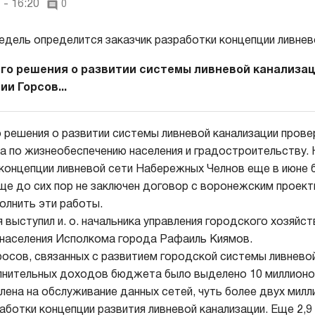
 - 16:20
0
го решения о развитии системы ливневой канализа
и Горсов...
 решения о развитии системы ливневой канализации прове
а по жизнеобеспечению населения и градостроительству. 
 концепции ливневой сети Набережных Челнов еще в июне
еще до сих пор не заключен договор с воронежским проек
олнить эти работы.
 выступил и. о. начальника управления городского хозяйст
населения Исполкома города Рафаиль Киямов.
росов, связанных с развитием городской системы ливневой
лнительных доходов бюджета было выделено 10 миллионо
лена на обслуживание данных сетей, чуть более двух милл
аботки концепции развития ливневой канализации. Еще 2,9 