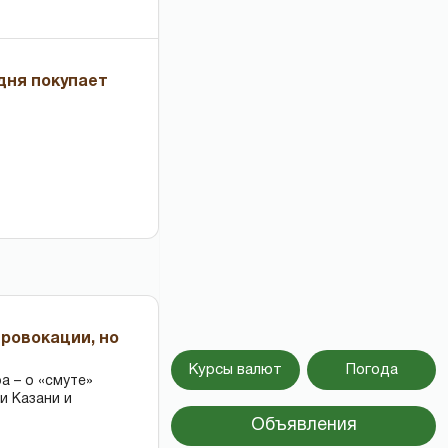
дня покупает
провокации, но
Курсы валют
Погода
 – о «смуте»
и Казани и
Объявления