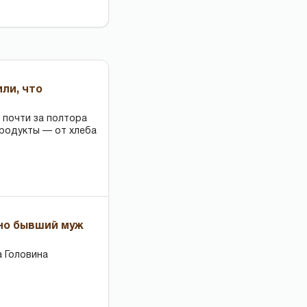
или, что
 почти за полтора
продукты — от хлеба
 но бывший муж
 Головина