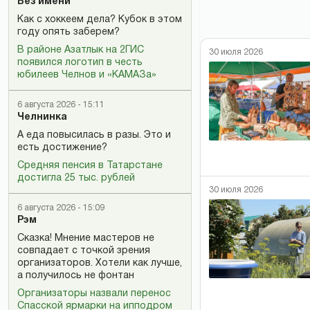
Без имени
Как с хоккеем дела? Кубок в этом
году опять заберем?
В районе Азатлык на 2ГИС
30 июля 2026
появился логотип в честь
юбилеев Челнов и «КАМАЗа»
6 августа 2026 - 15:11
Челнинка
А еда повысилась в разы. Это и
есть достижение?
Средняя пенсия в Татарстане
достигла 25 тыс. рублей
30 июля 2026
6 августа 2026 - 15:09
Рэм
Сказка! Мнение мастеров не
совпадает с точкой зрения
организаторов. Хотели как лучше,
а получилось не фонтан
Организаторы назвали перенос
Спасской ярмарки на ипподром