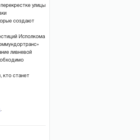
 перекрестке улицы
вки
торые создают
вестиций Исполкома
коммундортранс»
ние ливневой
необходимо
, кто станет
и
.