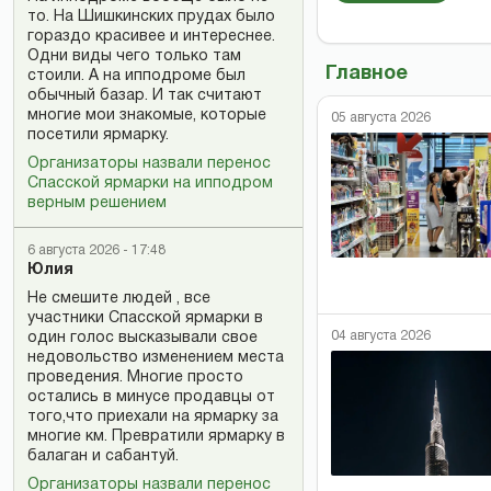
то. На Шишкинских прудах было
гораздо красивее и интереснее.
Одни виды чего только там
Главное
стоили. А на ипподроме был
обычный базар. И так считают
многие мои знакомые, которые
05 августа 2026
посетили ярмарку.
Организаторы назвали перенос
Спасской ярмарки на ипподром
верным решением
6 августа 2026 - 17:48
Юлия
Не смешите людей , все
участники Спасской ярмарки в
04 августа 2026
один голос высказывали свое
недовольство изменением места
проведения. Многие просто
остались в минусе продавцы от
того,что приехали на ярмарку за
многие км. Превратили ярмарку в
балаган и сабантуй.
Организаторы назвали перенос