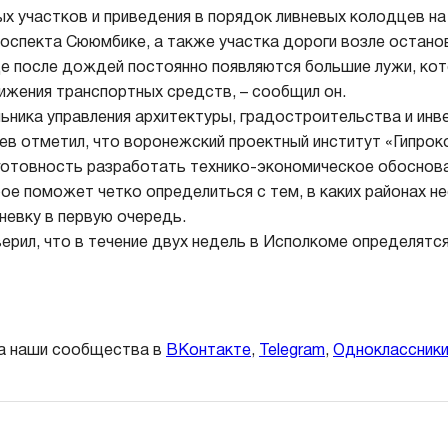
ых участков и приведения в порядок ливневых колодцев на
роспекта Сююмбике, а также участка дороги возле остано
де после дождей постоянно появляются большие лужи, ко
ижения транспортных средств, – сообщил он.
ьника управления архитектуры, градостроительства и ин
ев отметил, что воронежский проектный институт «Гипро
готовность разработать технико-экономическое обоснова
рое поможет четко определиться с тем, в каких районах 
невку в первую очередь.
верил, что в течение двух недель в Исполкоме определятся
а наши сообщества в
ВКонтакте
,
Telegram
,
Одноклассник