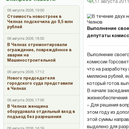
ЧИ
,
17 августа 2011
06 августа 2026, 19:00
Стоимость новостроек в
Челнах подскочила до 9,5 млн
рублей
Выполнение свое
депутаты комисси
06 августа 2026, 18:00
В Челнах отремонтировали
ограждение, повреждённое в
Выполнение своего
аварии на
Машиностроительной
комиссии Горсовет
что на разработку
06 августа 2026, 17:12
миллиона рублей, 
Нового председателя
который готов вып
городского суда представили
в Челнах
В начале заседания
жизнеобеспечения 
06 августа 2026, 17:00
– Для решения воп
В Челнах женщина
оборудовала отдельный вход в
этом году из допо
подъезд без разрешения
этой суммы направ
выделено для разр
06 августа 2026, 16:39