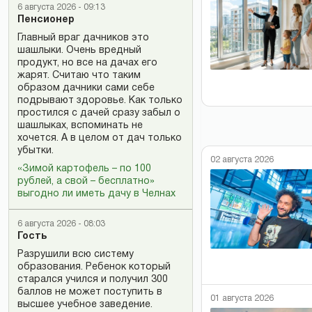
6 августа 2026 - 09:13
Пенсионер
Главный враг дачников это
шашлыки. Очень вредный
продукт, но все на дачах его
жарят. Считаю что таким
образом дачники сами себе
подрывают здоровье. Как только
простился с дачей сразу забыл о
шашлыках, вспоминать не
хочется. А в целом от дач только
убытки.
02 августа 2026
«Зимой картофель – по 100
рублей, а свой – бесплатно»
выгодно ли иметь дачу в Челнах
6 августа 2026 - 08:03
Гость
Разрушили всю систему
образования. Ребенок который
старался учился и получил 300
баллов не может поступить в
01 августа 2026
высшее учебное заведение.