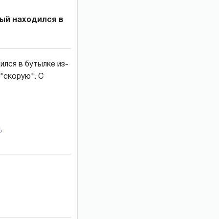
рый находился в
ился в бутылке из-
 "скорую". С
и
.