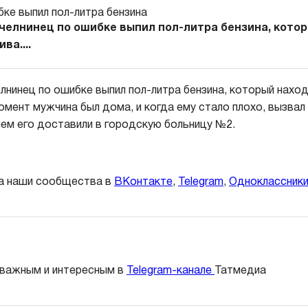
 челнинец по ошибке выпил пол-литра бензина, кото
ва....
лнинец по ошибке выпил пол-литра бензина, который наход
омент мужчина был дома, и когда ему стало плохо, вызвал
ем его доставили в городскую больницу №2.
а наши сообщества в
ВКонтакте
,
Telegram
,
Одноклассник
 важным и интересным в
Telegram-канале
Татмедиа