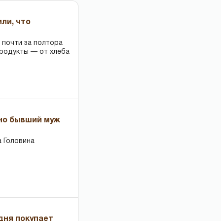
или, что
 почти за полтора
продукты — от хлеба
 но бывший муж
 Головина
дня покупает