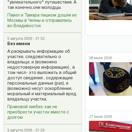
"увлекательного" путешествия. А
так конечно,они молодцы.
Павел и Тамара пешком дошли из
Москвы в Челны и отправились
во Владивосток
5 августа 2026 - 21:32
Без имени
А раскрывать информацию об
участке, следовательно о
28 июля 2026
владельце, и (возможно
недостоверную информацию) , в
том числ- это выложить в общий
доступ сведения , содержащие
персональные данные (раз), и
(возможно) несут оскорбление,
моральный и материальный вред
владельцу участка.
Правовой ликбез: как не
приобрести участок вместе с
27 июля 2026
долгом
5 августа 2026 - 21:23