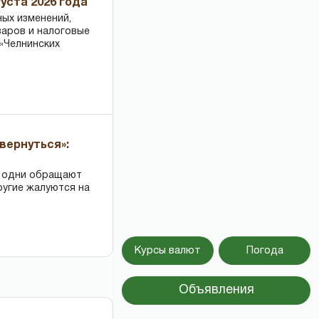
уста 2026 года
ных изменений,
варов и налоговые
«Челнинских
вернуться»:
: одни обращают
ругие жалуются на
Курсы валют
Погода
Объявления