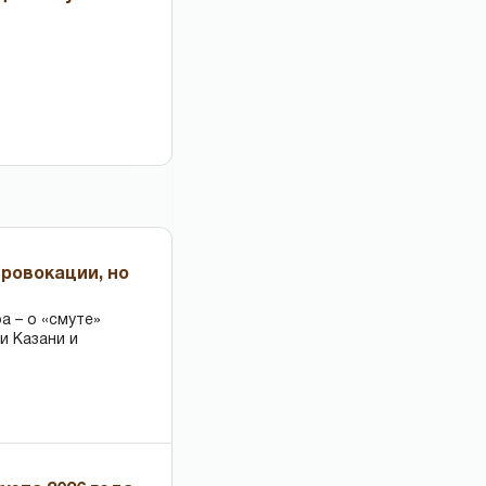
провокации, но
 – о «смуте»
и Казани и