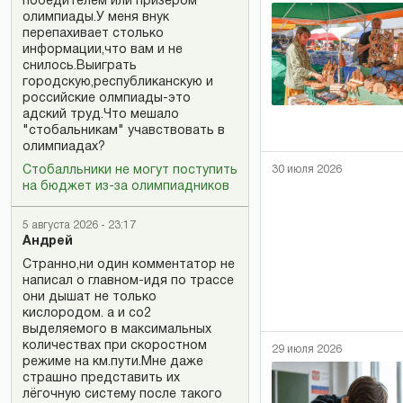
победителем или призером
олимпиады.У меня внук
перепахивает столько
информации,что вам и не
снилось.Выиграть
городскую,республиканскую и
российские олмпиады-это
адский труд.Что мешало
"стобальникам" учавствовать в
олимпиадах?
Стобалльники не могут поступить
30 июля 2026
на бюджет из-за олимпиадников
5 августа 2026 - 23:17
Андрей
Странно,ни один комментатор не
написал о главном-идя по трассе
они дышат не только
кислородом. а и со2
выделяемого в максимальных
количествах при скоростном
29 июля 2026
режиме на км.пути.Мне даже
страшно представить их
лёгочную систему после такого