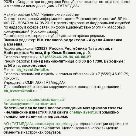
2025 гг. Создано при поддержке Республиканского агентства по печати
и массовым коммуникациям «ТАТМЕДИА».
Наименование СМИ: Челнинские известия
Средство массовой информации газета "Челнинские известия" ЭЛ №
ФС 77 – 50849 от 14.08.2012 г. зарегистрировано Федеральной службой
по надзору в сфере связи, информационных технологий и массовых
коммуникаций (Роскомнадзор)
Партнерские материалы публикуются на правах рекламы.
Главный редактор:
И.о. главного редактора - Акуева Анжелика
Базаевна
.
Адрес редакции:
423827, Россия, Республика Татарстан, г.
Набережные Челны, б-р Юных Ленинцев, д. 9.
Телефон редакции:
+7 (8552) 46-20-94
,
46-88-27
.
Режим работы:
Понедельник–пятница с 8:30 до 17:00. Выходные:
суббота, воскресенье.
E-mail:
ch_izvest@mail.ru
Телефон рекламной службы и приема объявлений: +7 (8552) 46-02-79,
46-88-15
Учредитель СМИ: АО «ТАТМЕДИА»
Для сообщений о фактах коррупции электронная почта редакции:
ch_izvest@mail.ru
Политика о персональных данных
Антикоррупционная политика
Частичное или полное воспроизведение материалов газеты
«Челнинские известия» или сайта
chelny-izvest.ru
возможно
только при наличии гиперссылки.
АО «ТАТМЕДИА» использует «cookie»
для персонализации сервисов и
удобства пользователей сайтом. Использование «cookie» можно
отменить в настройках браузера.